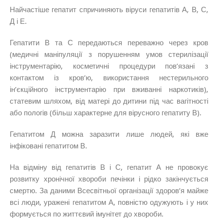
Найчастіше гепатит спричиняють віруси гепатитів А, В, С,
Д і Е.
Гепатити В та С передаються переважно через кров
(медичні маніпуляції з порушенням умов стерилізації
інструментарію, косметичні процедури пов’язані з
контактом із кров’ю, використання нестерильного
ін’єкційного інструментарію при вживанні наркотиків),
статевим шляхом, від матері до дитини під час вагітності
або пологів (більш характерне для вірусного гепатиту В).
Гепатитом Д можна заразити лише людей, які вже
інфіковані гепатитом В.
На відміну від гепатитів В і С, гепатит А не провокує
розвитку хронічної хвороби печінки і рідко закінчується
смертю. За даними Всесвітньої організації здоров’я майже
всі люди, уражені гепатитом А, повністю одужують і у них
формується по життєвий імунітет до хвороби.