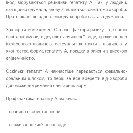
Іноді відбуваються рецидиви гепатиту А. Так, у людини,
яка щойно одужала, знову з’являються симптоми хвороби.
Проте після ще одного епізоду хвороби настає одужання.
Захворіти може кожен. Основні фактори ризику – це погані
санітарні умови, відсутність очищеної води, проживання з
інфікованою людиною, сексуальні контакти з людиною, у
якої гостра форма гепатиту А, поїздки в райони з високою
епідемічністю.
Оскільки гепатит А найчастіше передається фекально-
оральним шляхом, то перш за все вберегти від хвороби
допоможе дотримання санітарних норм.
Профілактика гепатиту А включає:
- правила особистої гігієни
- споживання кип’яченої води