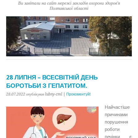
Ви завітали на сайт мережі закладів охорони здоров'я
Полтавської області
28 ЛИПНЯ – ВСЕСВІТНІЙ ДЕНЬ
БОРОТЬБИ З ГЕПАТИТОМ.
28.07.2022
опублікував lubny-cml
|
Прокоментуй!
Найчастіше
причинами
порушення
роботи
печінки є