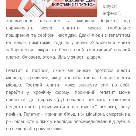
вірусні
інфекції,
зловживання алкоголем та ожиріння. Інфекції, що
спричиняють вірусні гепатити, мають глобальне
поширення та серйозні наслідки. Деякі люди з гепатитом
не мають симптомів, тоді як у інших з’являється жовте
забарвлення шкіри та білків очей (жовтяниця),поганий
апетит, блювота, втома, біль у животі, діарея.
Гепатит є гострим, якщо він зникає протягом шести
місяців, і хронічним, якщо хвороба триває більше шести
місяців. Гострий гепатит може зникнути сам по собі,
перейти у хронічну форму. Хронічний гепатит може
привести до цирозу (рубцювання печінки), печінкової
недостатності (порушуються всі функції печінки), раку
печінки. Гепатит – причина більш ніж мільйона смертей на
рік, більшість з яких у наслідок опосередковано від рубців
на печінці або раку печінки.