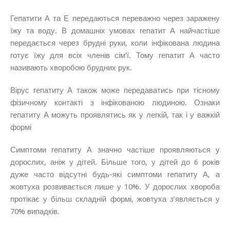
Гепатити А та Е передаються переважно через заражену
їжу та воду. В домашніх умовах гепатит А найчастіше
передається через брудні руки, коли інфікована людина
готує їжу для всіх членів сім’ї. Тому гепатит А часто
називають хворобою брудних рук.
Вірус гепатиту А також може передаватись при тісному
фізичному контакті з інфікованою людиною. Ознаки
гепатиту А можуть проявлятись як у легкій, так і у важкій
формі
Симптоми гепатиту А значно частіше проявляються у
дорослих, аніж у дітей. Більше того, у дітей до 6 років
дуже часто відсутні будь-які симптоми гепатиту А, а
жовтуха розвивається лише у 10%. У дорослих хвороба
протікає у більш складній формі, жовтуха з’являється у
70% випадків.