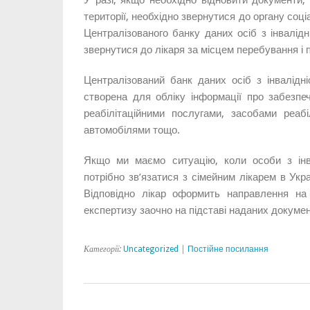
У разі, якщо необхідно відновити документи,
території, необхідно звернутися до органу соц
Централізованого банку даних осіб з інвалід
звернутися до лікаря за місцем перебування і
Централізований банк даних осіб з інвалідн
створена для обліку інформації про забезпеч
реабілітаційними послугами, засобами реабіл
автомобілями тощо.
Якщо ми маємо ситуацію, коли особи з інв
потрібно зв’язатися з сімейним лікарем в Укр
Відповідно лікар оформить направлення н
експертизу заочно на підставі наданих докуме
Категорії:
Uncategorized
|
Постійне посилання