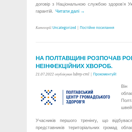
договір з Національною службою здоровʼя Ук
гарантій.
Читати далі →
Категорії:
Uncategorized
|
Постійне посилання
НА ПОЛТАВЩИНІ РОЗПОЧАВ РОБ
НЕІНФЕКЦІЙНИХ ХВОРОБ.
21.07.2022 опублікував lubny-cml |
Прокоментуй!
Він 
обла
Полт
швей
Учасників першого тренінгу, що відбува
представників територіальних громад обла