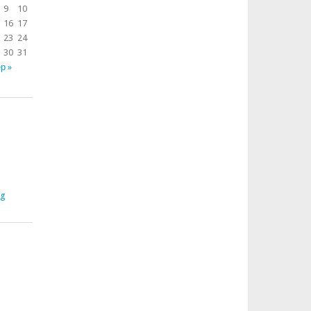
9
10
16
17
23
24
30
31
р »
rg