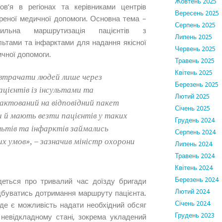
Жовтень 2025
ов’я в регіонах та керівниками центрів
Вересень 2025
реної медичної допомоги. Основна тема –
Серпень 2025
вильна маршрутизація пацієнтів з
Липень 2025
льтами та інфарктами для надання якісної
Червень 2025
чної допомоги.
Травень 2025
Квітень 2025
 втрачати людей лише через
Березень 2025
цієнтів із інсультами та
Лютий 2025
рактований на відповідний пакет
Січень 2025
и й мають везти пацієнтів у таких
Грудень 2024
льтів та інфарктів займались
Серпень 2024
их умов», – зазначив міністр охорони
Липень 2024
Травень 2024
Квітень 2024
Березень 2024
еться про тривалий час доїзду бригади
Лютий 2024
ідбуватись дотримання маршруту пацієнта.
Січень 2024
 де є можливість надати необхідний обсяг
Грудень 2023
 невідкладному стані, зокрема укладений