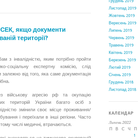
Грудень 2019
Листопад 2019
Жовтень 2019
Вересень 2019
 МСЕК, якщо документи
Липень 2019
аній території?
Червень 2019
Травень 2019
Квітень 2019
ам з інвалідністю, яким потрібно пройти
Березень 2019
ико-соціальну експертну комісію, слід
Лютий 2019
и залежно від того, яка саме документація
Січень 2019
ібна.
Грудень 2018
Листопад 2018
ез військову агресію рф та окупацію
ких територій України багато осіб з
лідністю змінили своє місце проживання/
КАЛЕНДАР
бування і переїхали в інші регіони. Часто
Липень 2022
 тому числі медичні, втрачаються.
П
В
С
Ч
П
1