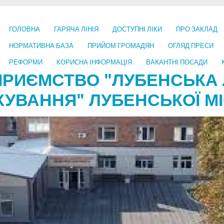
ГОЛОВНА
ГАРЯЧА ЛІНІЯ
ДОСТУПНІ ЛІКИ
ПРО ЗАКЛАД
НОРМАТИВНА БАЗА
ПРИЙОМ ГРОМАДЯН
ОГЛЯД ПРЕСИ
РЕФОРМИ
КОРИСНА ІНФОРМАЦІЯ
ВАКАНТНІ ПОСАДИ
ПРИЄМСТВО "ЛУБЕНСЬКА 
КУВАННЯ" ЛУБЕНСЬКОЇ МІ