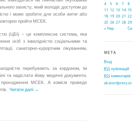
 які знаходяться на тимчасово окупованій
4
5
6
7
8
іального захисту, який володіє доступом до
11
12
13
14
15
ністю і може зробити для особи витяг або
18
19
20
21
22
 повторно пройти МСЕК.
25
26
27
28
29
« Чер
Се
істю (ЦБІ) – це комплексна система, яка
ення осіб з інвалідністю соціальними та
ітації, санаторно-курортним лікуванням,
МЕТА
Вхід
алідністю перебувають за кордоном, їм
RSS
публікацій
аїні та надіслати йому медичні документи.
RSS
коментарів
а проходження МСЕК. А комісія проведе
uk.wordpress.o
нтів.
Читати далі →