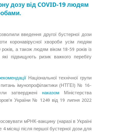
ерну дозу від COVID-19 людям
робами.
дозволили введення другої бустерної дози
оти коронавірусної хвороби усім людям
0 років, а також людям віком 18-59 років із
 які підвищують ризик важкого перебігу
рекомендації
Національної технічної групи
з питань імунопрофілактики (НТГЕІ) № 16-
ули затверджені
наказом
Міністерства
оров’я України № 1249 від 19 липня 2022
осовувати мРНК-вакцину (наразі в Україні
 4 місяці після першої бустерної дози для