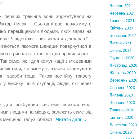
к.
Липень 2021
Червень 2021
 перших тренінгів вони зорієнтували на
Травень 2021
Віктор Лисак. – Сьогодні вас навчатимуть
Квітень 2021
ішньо переміщеними людьми, яких зараз на
Березень 2021
ише 3 відсотки з них уклали декларації з
Лютий 2021
діваються якомога швидше повернутися в
Січень 2021
ійного тривалого стресу і для правильного з
Грудень 2020
Так само, як і для комунікації з місцевими
Листопад 2020
вилюються, чи зможуть вчасно отримувати
Жовтень 2020
ивні засоби тощо. Також постійну тривогу
Вересень 2020
 у війську чи в окупації, люди, які через
Серпень 2020
Липень 2020
Червень 2020
е для розбудови системи психологічної
Травень 2020
 цими людьми на місцях, залежить саме від
Квітень 2020
к медичної галузі області.
Читати далі →
Березень 2020
Січень 2020