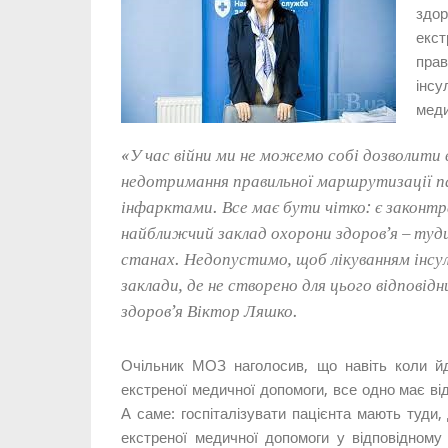
здор
екст
пра
інсу
меди
«У час війни ми не можемо собі дозволити
недотримання правильної маршрутизації па
інфарктами. Все має бути чітко: є законт
найближчий заклад охорони здоров’я – туд
станах. Недопустимо, щоб лікуванням інсу
заклади, де не створено для цього відповідн
здоров’я Віктор Ляшко.
Очільник МОЗ наголосив, що навіть коли йд
екстреної медичної допомоги, все одно має в
А саме: госпіталізувати пацієнта мають туди,
екстреної медичної допомоги у відповідному