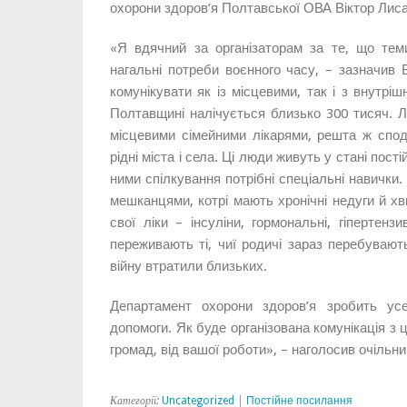
охорони здоров’я Полтавської ОВА Віктор Лиса
«Я вдячний за організаторам за те, що теми
нагальні потреби воєнного часу, – зазначив 
комунікувати як із місцевими, так і з внутр
Полтавщині налічується близько 300 тисяч. Л
місцевими сімейними лікарями, решта ж спо
рідні міста і села. Ці люди живуть у стані пост
ними спілкування потрібні спеціальні навички. 
мешканцями, котрі мають хронічні недуги й х
свої ліки – інсуліни, гормональні, гіпертенз
переживають ті, чиї родичі зараз перебувають
війну втратили близьких.
Департамент охорони здоров’я зробить ус
допомоги. Як буде організована комунікація з
громад, від вашої роботи», – наголосив очільни
Категорії:
Uncategorized
|
Постійне посилання