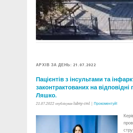
АРХІВ ЗА ДЕНЬ:
21.07.2022
Пацієнтів з інсультами та інфар
законтрактованих на відповідні 
Ляшко.
21.07.2022 опублікував lubny-cml |
Прокоментуй!
Кері
про
стр