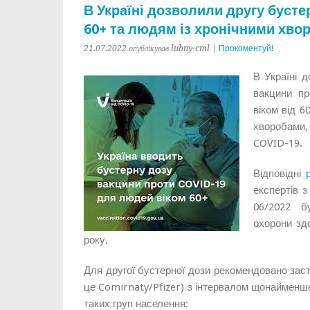
В Україні дозволили другу буст
60+ та людям із хронічними хво
21.07.2022 опублікував lubny-cml |
Прокоментуй!
В Україні 
вакцини пр
віком від 6
хворобами,
COVID-19.
Відповідні
експертів 
06/2022 б
охорони зд
року.
Для другої бустерної дози рекомендовано заст
це Comirnaty/Pfizer) з інтервалом щонайменше
таких груп населення: