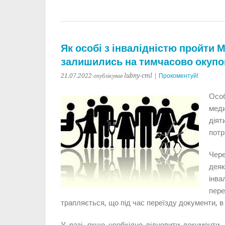
Як особі з інвалідністю пройти
залишились на тимчасово окупов
21.07.2022 опублікував lubny-cml |
Прокоментуй!
Особ
мед
діят
потр
Чер
дея
інва
пере
трапляється, що під час переїзду документи, в