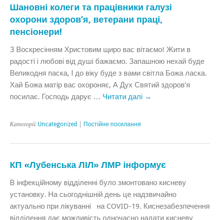
Шановні колеги та працівники галузі
охорони здоров’я, ветерани праці,
пенсіонери!
З Воскресінням Христовим щиро вас вітаємо! Жити в
радості і любові від душі бажаємо. Запашною нехай буде
Великодня паска, І до віку буде з вами світла Божа ласка.
Хай Божа матір вас охороняє, А Дух Святий здоров’я
посилає. Господь дарує …
Читати далі
→
Категорії:
Uncategorized
|
Постійне посилання
КП «Лубенська ЛІЛ» ЛМР інформує
В інфекційному відділенні було змонтовано кисневу
установку. На сьогоднішній день це надзвичайно
актуально при лікуванні на COVID-19. Киснезабезпечення
відділення дає можливість одночасно надати кисневу