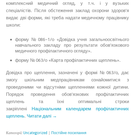
комплексний медичний огляд, у т.ч. і у вузьких
спеціалістів. Після обстеження заклад охорони здоров’я
видає дві форми, які треба надати медичному працівнику
школи:
форму № 086–1/о «Довідка учня загальноосвітнього
навчального закладу про результати обов’язкового
медичного профілактичного огляду».
форму № 063/о «Карта профілактичних щеплень».
Довідка про щеплення, зазначені у формі № 063/о, дає
змогу шкільним медпрацівникам ознайомитися з
проведеними чи відсутніми щепленнями кожної дитини.
Порядок проведення обов’язкових профілактичних
щеплень та їхні оптимальні строки
закріплені
Національним календарем профілактичних
щеплень
.
Читати далі →
Категорії:
Uncategorized
|
Постійне посилання