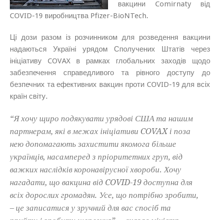
вакцини Comirnaty від
COVID-19 виробництва Pfizer-BioNTech.
Ці дози разом із розчинником для розведення вакцини
надаються Україні урядом Сполучених Штатів через
ініціативу COVAX в рамках глобальних заходів щодо
забезпечення справедливого та рівного доступу до
безпечних та ефективних вакцин проти COVID-19 для всіх
країн світу.
“Я хочу щиро подякувати урядові США та нашим
партнерам, які в межах ініціативи COVAX і поза
нею допомагають захистити якомога більше
українців, насамперед з пріоритетних груп, від
важких наслідків коронавірусної хвороби. Хочу
нагадати, що вакцина від COVID-19 доступна для
всіх дорослих громадян. Усе, що потрібно зробити,
– це записатися у зручний для вас спосіб та