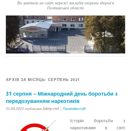
Ви завітали на сайт мережі закладів охорони здоров'я
Полтавської області
АРХІВ ЗА МІСЯЦЬ:
СЕРПЕНЬ 2021
31 серпня – Міжнародний день боротьби з
передозуванням наркотиків
31.08.2021 опублікував lubny-cml |
Прокоментуй!
Історія боротьби з
наркотиками в світі