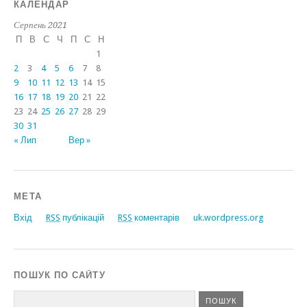
КАЛЕНДАР
Серпень 2021
П
В
С
Ч
П
С
Н
1
2
3
4
5
6
7
8
9
10
11
12
13
14
15
16
17
18
19
20
21
22
23
24
25
26
27
28
29
30
31
« Лип
Вер »
МЕТА
Вхід
RSS
публікацій
RSS
коментарів
uk.wordpress.org
ПОШУК ПО САЙТУ