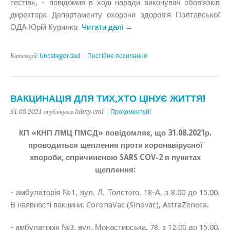
тестів», – повідомив в ході наради виконувач обов’язків
директора Департаменту охорони здоров’я Полтавської
ОДА Юрій Курилко.
Читати далі →
Категорії:
Uncategorized
|
Постійне посилання
ВАКЦИНАЦІЯ ДЛЯ ТИХ,ХТО ЦІНУЄ ЖИТТЯ!
31.08.2021 опублікував lubny-cml |
Прокоментуй!
КП «КНП ЛМЦ ПМСД» повідомляє, що 31.08.2021р.
проводиться щеплення проти коронавірусної
хвороби, спричиненою SARS COV-2 в пунктах
щеплення:
- амбулаторія №1, вул. Л. Толстого, 18-А, з 8.00 до 15.00.
В наявності вакцини: CoronaVac (Sinovac),
AstraZeneca.
- амбулаторія №3, вул. Монастирська, 78, з 12.00 до 15.00.