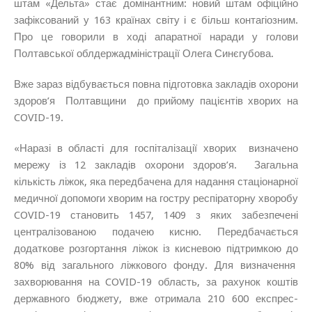
штам «Дельта» стає домінантним: новий штам офіційно
зафіксований у 163 країнах світу і є більш контагіозним.
Про це говорили в ході апаратної наради у голови
Полтавської облдержадміністрації Олега Синєгубова.
Вже зараз відбувається повна підготовка закладів охорони
здоров’я Полтавщини до прийому пацієнтів хворих на
COVID-19.
«Наразі в області для госпіталізації хворих визначено
мережу із 12 закладів охорони здоров’я. Загальна
кількість ліжок, яка передбачена для надання стаціонарної
медичної допомоги хворим на гостру респіраторну хворобу
COVID-19 становить 1457, 1409 з яких забезпечені
централізованою подачею кисню. Передбачається
додаткове розгортання ліжок із кисневою підтримкою до
80% від загального ліжкового фонду. Для визначення
захворювання на COVID-19 область, за рахунок коштів
державного бюджету, вже отримала 210 600 експрес-