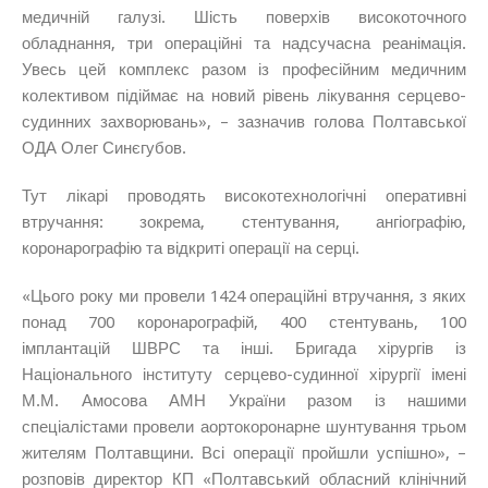
медичній галузі. Шість поверхів високоточного
обладнання, три операційні та надсучасна реанімація.
Увесь цей комплекс разом із професійним медичним
колективом підіймає на новий рівень лікування серцево-
судинних захворювань», – зазначив голова Полтавської
ОДА Олег Синєгубов.
Тут лікарі проводять високотехнологічні оперативні
втручання: зокрема, стентування, ангіографію,
коронарографію та відкриті операції на серці.
«Цього року ми провели 1424 операційні втручання, з яких
понад 700 коронарографій, 400 стентувань, 100
імплантацій ШВРС та інші. Бригада хірургів із
Національного інституту серцево-судинної хірургії імені
М.М. Амосова АМН України разом із нашими
спеціалістами провели аортокоронарне шунтування трьом
жителям Полтавщини. Всі операції пройшли успішно», –
розповів директор КП «Полтавський обласний клінічний