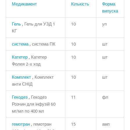
Медикамент
Кількість
Форма
випуска
Гель
, Гель для УЗД 1
10
уп
КГ
система
, система ПК
10
шт
Катетер
, Катетер
10
шт
Фолея 2-х ход
Комплект
, Комплект
10
шт
анти СНІД
Гекодез
, Гекодез
11
фл
Розчин для інфузій 60
мг/мл по 400 мл
гемотран
, гемотран
15
амп