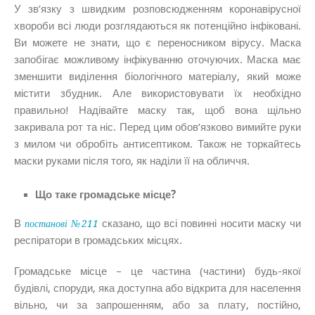
У зв’язку з швидким розповсюдженням коронавірусної
хвороби всі люди розглядаються як потенційно інфіковані.
Ви можете не знати, що є переносником вірусу. Маска
запобігає можливому інфікуванню оточуючих. Маска має
зменшити виділення біологічного матеріалу, який може
містити збудник. Але використовувати їх необхідно
правильно! Надівайте маску так, щоб вона щільно
закривала рот та ніс. Перед цим обов’язково вимийте руки
з милом чи обробіть антисептиком. Також не торкайтесь
маски руками після того, як наділи її на обличчя.
Що таке громадське місце?
В
сказано, що всі повинні носити маску чи
постанові №211
респіратори в громадських місцях.
Громадське місце – це частина (частини) будь-якої
будівлі, споруди, яка доступна або відкрита для населення
вільно, чи за запрошенням, або за плату, постійно,