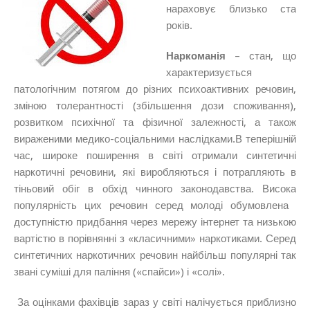
нараховує близько ста
років.
Наркоманія
– стан, що
характеризується
патологічним потягом до різних психоактивних речовин,
зміною толерантності (збільшення дози споживання),
розвитком психічної та фізичної залежності, а також
вираженими медико-соціальними наслідками.В теперішній
час, широке поширення в світі отримали синтетичні
наркотичні речовини, які виробляються і потрапляють в
тіньовий обіг в обхід чинного законодавства. Висока
популярність цих речовин серед молоді обумовлена ​​
доступністю придбання через мережу інтернет та низькою
вартістю в порівнянні з «класичними» наркотиками. Серед
синтетичних наркотичних речовин найбільш популярні так
звані суміші для паління («спайси») і «солі».
За оцінками фахівців зараз у світі налічується приблизно