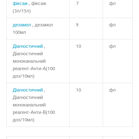
фіксаж
, фіксаж
7
фл
(3л/15л)
дезамол
, дезамол
9
фл
100мл
Діагностичний
,
10
фл
Діагностичний
моноканальний
реагент-Анти-А(100
доз/10мл)
Діагностичний
,
10
фл
Діагностичний
моноканальний
реагент-Анти-В(100
доз/10мл)