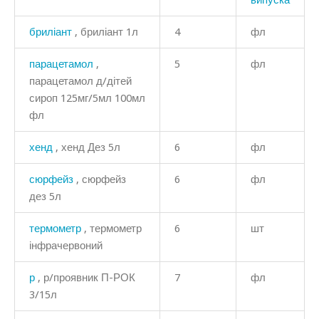
бриліант
, бриліант 1л
4
фл
парацетамол
,
5
фл
парацетамол д/дітей
сироп 125мг/5мл 100мл
фл
хенд
, хенд Дез 5л
6
фл
сюрфейз
, сюрфейз
6
фл
дез 5л
термометр
, термометр
6
шт
інфрачервоний
р
, р/проявник П-РОК
7
фл
3/15л