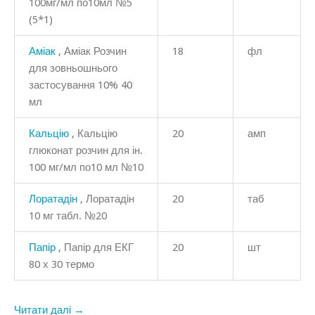
100мг/мл по10мл №5
(5*1)
Аміак
, Аміак Розчин
18
фл
для зовньошнього
застосування 10% 40
мл
Кальцію
, Кальцію
20
амп
глюконат розчин для ін.
100 мг/мл по10 мл №10
Лоратадін
, Лоратадін
20
таб
10 мг табл. №20
Папір
, Папір для ЕКГ
20
шт
80 х 30 термо
Читати далі →