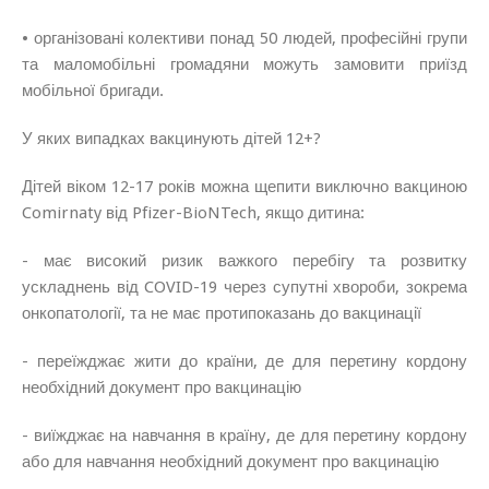
• організовані колективи понад 50 людей, професійні групи
та маломобільні громадяни можуть замовити приїзд
мобільної бригади.
У яких випадках вакцинують дітей 12+?
Дітей віком 12-17 років можна щепити виключно вакциною
Comirnaty від Pfizer-BioNTech, якщо дитина:
- має високий ризик важкого перебігу та розвитку
ускладнень від COVID-19 через супутні хвороби, зокрема
онкопатології, та не має протипоказань до вакцинації
- переїжджає жити до країни, де для перетину кордону
необхідний документ про вакцинацію
- виїжджає на навчання в країну, де для перетину кордону
або для навчання необхідний документ про вакцинацію