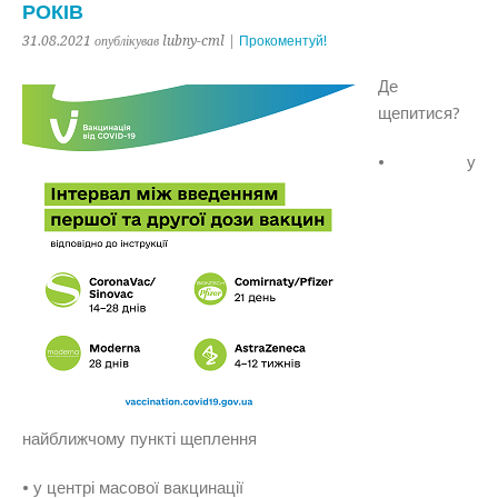
РОКІВ
31.08.2021 опублікував lubny-cml |
Прокоментуй!
Де
щепитися?
• у
найближчому пункті щеплення
• у центрі масової вакцинації