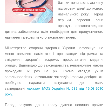
батьки починають активну
підготовку дітей до нового
навчального року. Перед
першим вересня вони
прагнуть переконатися, що
дитина забезпечена всім необхідним для продуктивного
навчання та ефективного засвоєння знань.
Міністерство охорони здоров’я України наголошує: не
менш важливо пам’ятати і про заходи підтримки та
зміцнення здоров’я, зокрема, профілактичні медичні
огляди. Відповідно до законодавства неповнолітні мають
проходити їх раз на рік. Схема оглядів учнів
загальноосвітніх навчальних закладів і форми довідок, які
необхідно надавати, вступаючи до школи,
затверджені
наказом МОЗ України № 682 від 16.08.2010
року.
Перед вступом до 1 класу дитина повинна пройти