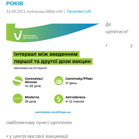
РОКІВ
31.08.2021 опублікував lubny-cml |
Прокоментуй!
Де
щепитися?
• у
найближчому пункті щеплення
• у центрі масової вакцинації