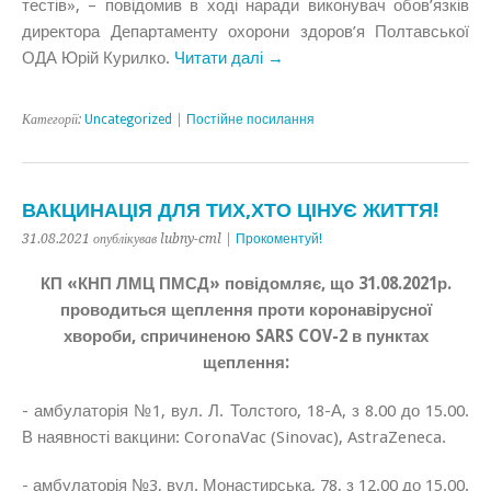
тестів», – повідомив в ході наради виконувач обов’язків
директора Департаменту охорони здоров’я Полтавської
ОДА Юрій Курилко.
Читати далі →
Категорії:
Uncategorized
|
Постійне посилання
ВАКЦИНАЦІЯ ДЛЯ ТИХ,ХТО ЦІНУЄ ЖИТТЯ!
31.08.2021 опублікував lubny-cml |
Прокоментуй!
КП «КНП ЛМЦ ПМСД» повідомляє, що 31.08.2021р.
проводиться щеплення проти коронавірусної
хвороби, спричиненою SARS COV-2 в пунктах
щеплення:
- амбулаторія №1, вул. Л. Толстого, 18-А, з 8.00 до 15.00.
В наявності вакцини: CoronaVac (Sinovac),
AstraZeneca.
- амбулаторія №3, вул. Монастирська, 78, з 12.00 до 15.00.