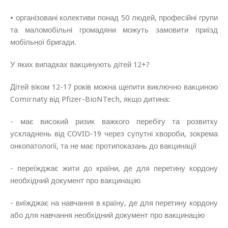
• організовані колективи понад 50 людей, професійні групи
та маломобільні громадяни можуть замовити приїзд
мобільної бригади.
У яких випадках вакцинують дітей 12+?
Дітей віком 12-17 років можна щепити виключно вакциною
Comirnaty від Pfizer-BioNTech, якщо дитина:
- має високий ризик важкого перебігу та розвитку
ускладнень від COVID-19 через супутні хвороби, зокрема
онкопатології, та не має протипоказань до вакцинації
- переїжджає жити до країни, де для перетину кордону
необхідний документ про вакцинацію
- виїжджає на навчання в країну, де для перетину кордону
або для навчання необхідний документ про вакцинацію