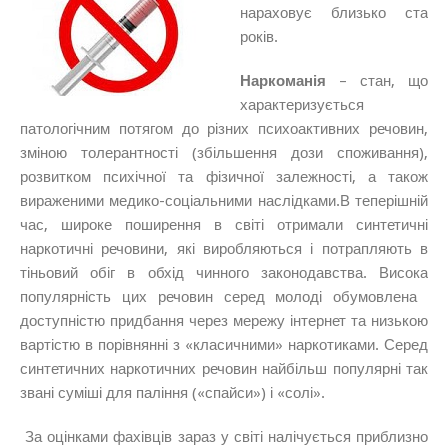
нараховує близько ста
років.
Наркоманія
– стан, що
характеризується
патологічним потягом до різних психоактивних речовин,
зміною толерантності (збільшення дози споживання),
розвитком психічної та фізичної залежності, а також
вираженими медико-соціальними наслідками.В теперішній
час, широке поширення в світі отримали синтетичні
наркотичні речовини, які виробляються і потрапляють в
тіньовий обіг в обхід чинного законодавства. Висока
популярність цих речовин серед молоді обумовлена ​​
доступністю придбання через мережу інтернет та низькою
вартістю в порівнянні з «класичними» наркотиками. Серед
синтетичних наркотичних речовин найбільш популярні так
звані суміші для паління («спайси») і «солі».
За оцінками фахівців зараз у світі налічується приблизно