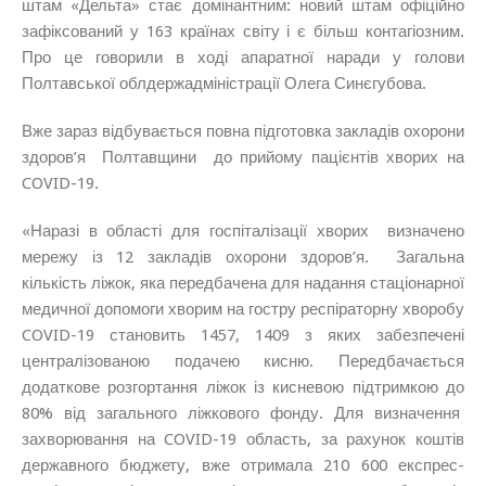
штам «Дельта» стає домінантним: новий штам офіційно
зафіксований у 163 країнах світу і є більш контагіозним.
Про це говорили в ході апаратної наради у голови
Полтавської облдержадміністрації Олега Синєгубова.
Вже зараз відбувається повна підготовка закладів охорони
здоров’я Полтавщини до прийому пацієнтів хворих на
COVID-19.
«Наразі в області для госпіталізації хворих визначено
мережу із 12 закладів охорони здоров’я. Загальна
кількість ліжок, яка передбачена для надання стаціонарної
медичної допомоги хворим на гостру респіраторну хворобу
COVID-19 становить 1457, 1409 з яких забезпечені
централізованою подачею кисню. Передбачається
додаткове розгортання ліжок із кисневою підтримкою до
80% від загального ліжкового фонду. Для визначення
захворювання на COVID-19 область, за рахунок коштів
державного бюджету, вже отримала 210 600 експрес-