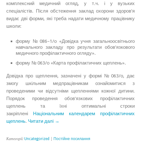
комплексний медичний огляд, у т.ч. і у вузьких
спеціалістів. Після обстеження заклад охорони здоров’я
видає дві форми, які треба надати медичному працівнику
школи:
форму № 086–1/о «Довідка учня загальноосвітнього
навчального закладу про результати обов’язкового
медичного профілактичного огляду».
форму № 063/о «Карта профілактичних щеплень».
Довідка про щеплення, зазначені у формі № 063/о, дає
змогу шкільним медпрацівникам ознайомитися з
проведеними чи відсутніми щепленнями кожної дитини.
Порядок проведення обов’язкових профілактичних
щеплень та їхні оптимальні строки
закріплені
Національним календарем профілактичних
щеплень
.
Читати далі →
Категорії:
Uncategorized
|
Постійне посилання