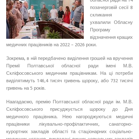
позачерговій сесії 8
скликання
ухвалили Обласну
Програму
відзначення кращих
медичних працівників на 2022 – 2026 роки.
Зокрема, в ній передбачено виділення грошей на вручення
Премії Полтавської обласної ради імені М.В.
Скліфосовського медичним працівникам. На ці потреби
виділятимуть 146,4 тисяч гривень щороку, або 732 тисячі
гривень на 5 років.
Наагадаємо, премію Полтавської обласної ради ім. М.В.
Скліфосовського присуджується щороку до Дня
медичного працівника. Нею нагороджуються медичні
працівники лікувально-профілактичних, санаторно-
курортних закладів області та стаціонарних соціально-
медичних установ, викладачі вищих навчальних закладів