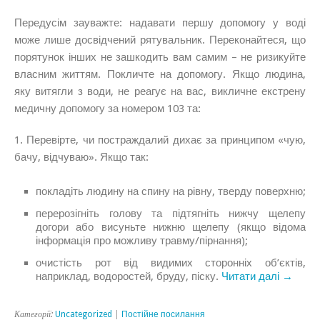
Передусім зауважте: надавати першу допомогу у воді
може лише досвідчений рятувальник. Переконайтеся, що
порятунок інших не зашкодить вам самим – не ризикуйте
власним життям. Покличте на допомогу. Якщо людина,
яку витягли з води, не реагує на вас, викличне екстрену
медичну допомогу за номером 103 та:
1. Перевірте, чи постраждалий дихає за принципом «чую,
бачу, відчуваю». Якщо так:
покладіть людину на спину на рівну, тверду поверхню;
перерозігніть голову та підтягніть нижчу щелепу
догори або висуньте нижню щелепу (якщо відома
інформація про можливу травму/пірнання);
очистість рот від видимих сторонніх об’єктів,
наприклад, водоростей, бруду, піску.
Читати далі →
Категорії:
Uncategorized
|
Постійне посилання