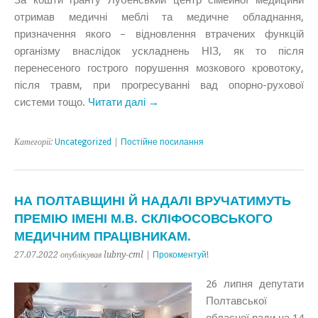
отримав медичні меблі та медичне обладнання,
призначення якого – відновлення втрачених функцій
організму внаслідок ускладнень НІЗ, як то після
перенесеного гострого порушення мозкового кровотоку,
після травм, при прогресуванні вад опорно-рухової
системи тощо.
Читати далі →
Категорії:
Uncategorized
|
Постійне посилання
НА ПОЛТАВЩИНІ Й НАДАЛІ ВРУЧАТИМУТЬ
ПРЕМІЮ ІМЕНІ М.В. СКЛІФОСОВСЬКОГО
МЕДИЧНИМ ПРАЦІВНИКАМ.
27.07.2022 опублікував lubny-cml |
Прокоментуй!
26 липня депутати
Полтавської
обласної ради на 14