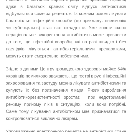
адже в багатьох країнах світу відпуск антибіотиків
відбувається саме за рецептом. Із кожним роком лікувати
бактеріальні інфекційні хвороби (до прикладу, пневмонію
чи туберкульоз) стає все складніше. Уже зовсім скоро
нераціональне використання антибіотиків може призвести
до того, що інфекційні хвороби, які на разі швидко і без
наслідків лікуються антибактеріальними препаратами,
можуть стати смертельно небезпечними.
Згідно з даними Центру громадського здоровʼя майже 64%
українців помилково вважають, що гострі вірусні інфекційні
захворювання та застуду можна лікувати антибіотиками та
купують їх без призначення лікаря. Ризик вироблення
антибіотикорезистентності зростає і при недотриманні
режиму прийому ліків в ситуаціях, коли вони потрібні.
Саме тому лікування антибіотиком має призначатися та
контролюватися виключно лікарем.
Упровадження електронного рецепта на антибіотики стане