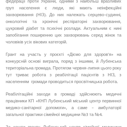
федерації проти України, одними з найбільш вразливих
груп населення є люди, які мають неінфекційні
захворювання (НІЗ). До них належать серцево-судинні,
онкологічні та хронічні респіраторні захворювання,
цукровий діабет та психічні розлади. Актуальним є нині
запобігання поширенню цих захворювань серед жінок та
чоловіків усіх вікових категорій.
Грант на участь у проєкті «Діємо для здоров’я» на
конкурсній основі виграла, поряд з іншими, й Лубенська
територіальна громада. Протягом червня-липня цього року
тут триває робота з реабілітації пацієнтів з НІЗ, з
населенням громади проводиться просвітницька робота.
Реабілітаційні заходи в громаді здійснюють медичні
працівники КП «КНП Лубенський міський центр первинної
медико-санітарної допомоги», а саме – амбулаторії
загальної практики сімейної медицини №3 та №4.
За кошти гранту Лубенський центр сімейної медицини