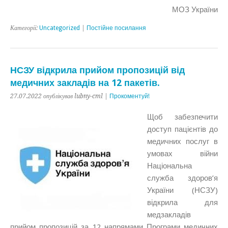
МОЗ України
Категорії:
Uncategorized
|
Постійне посилання
НСЗУ відкрила прийом пропозицій від
медичних закладів на 12 пакетів.
27.07.2022 опублікував lubny-cml |
Прокоментуй!
Щоб забезпечити
доступ пацієнтів до
медичних послуг в
умовах війни
Національна
служба здоров’я
України (НСЗУ)
відкрила для
медзакладів
прийом пропозицій за 12 напрямами Програми медичних