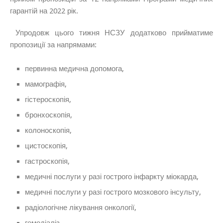
гарантій на 2022 рік.
Упродовж цього тижня НСЗУ додатково прийматиме
пропозиції за напрямами:
первинна медична допомога,
мамографія,
гістероскопія,
бронхоскопія,
колоноскопія,
цистоскопія,
гастроскопія,
медичні послуги у разі гострого інфаркту міокарда,
медичні послуги у разі гострого мозкового інсульту,
радіологічне лікування онкології,
гемодіаліз,