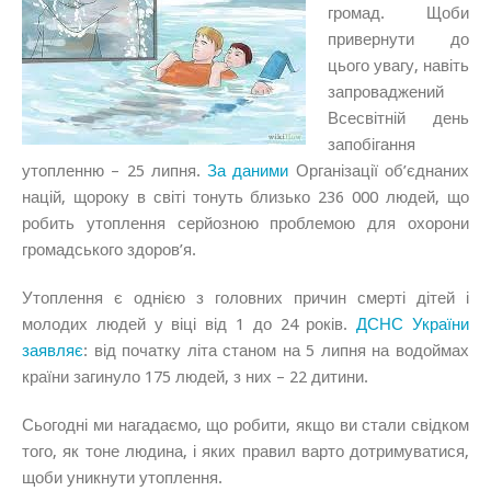
громад. Щоби
привернути до
цього увагу, навіть
запроваджений
Всесвітній день
запобігання
утопленню – 25 липня.
За даними
Організації об’єднаних
націй, щороку в світі тонуть близько 236 000 людей, що
робить утоплення серйозною проблемою для охорони
громадського здоров’я.
Утоплення є однією з головних причин смерті дітей і
молодих людей у віці від 1 до 24 років.
ДСНС України
заявляє
: від початку літа станом на 5 липня на водоймах
країни загинуло 175 людей, з них – 22 дитини.
Сьогодні ми нагадаємо, що робити, якщо ви стали свідком
того, як тоне людина, і яких правил варто дотримуватися,
щоби уникнути утоплення.