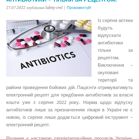
27.07.2022 опублікував lubny-cml |
Прокоментуй!
Із серпня аптеки
будуть
відпускати
антибіотики
тільки за
рецептом.
Виключення –
окуповані
території та
райони проведення бойових дій. Пацієнти отримуватимуть
електронний рецепт для придбання антибіотиків за власні
кошти уже з серпня 2022 року. Норма щодо відпуску
антибіотиків лише за призначенням лікаря в Україні не є
новою, із серпня лише додається цифровий інструмент –
електронний рецепт.
Рішення є частиною євроінтеграційних процесів України,