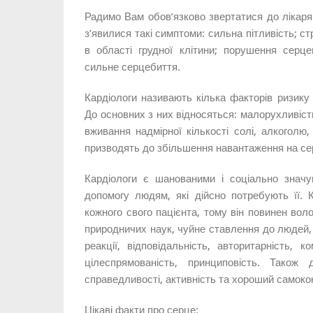
Радимо Вам обов’язково звертатися до лікаря
з’явилися такі симптоми: сильна пітливість; с
в області грудної клітини; порушення серце
сильне серцебиття.
Кардіологи називають кілька факторів ризику
До основних з них відносяться: малорухливість
вживання надмірної кількості солі, алкоголю
призводять до збільшення навантаження на сер
Кардіологи є шанованими і соціально знач
допомогу людям, які дійсно потребують її. К
кожного свого пацієнта, тому він повинен вол
природничих наук, чуйне ставлення до людей, 
реакції, відповідальність, авторитарність, к
цілеспрямованість, принциповість. Також
справедливості, активність та хороший самоко
Цікаві факти про серце: