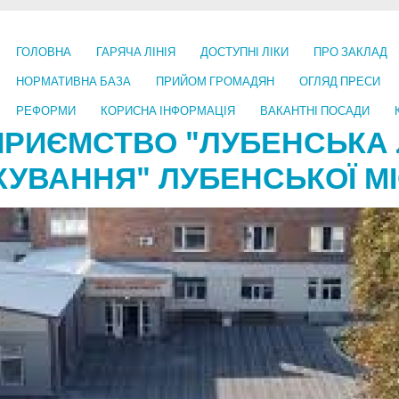
ГОЛОВНА
ГАРЯЧА ЛІНІЯ
ДОСТУПНІ ЛІКИ
ПРО ЗАКЛАД
НОРМАТИВНА БАЗА
ПРИЙОМ ГРОМАДЯН
ОГЛЯД ПРЕСИ
РЕФОРМИ
КОРИСНА ІНФОРМАЦІЯ
ВАКАНТНІ ПОСАДИ
ПРИЄМСТВО "ЛУБЕНСЬКА 
КУВАННЯ" ЛУБЕНСЬКОЇ МІ