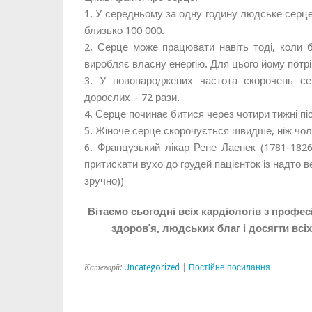
1. У середньому за одну годину людське серце 
близько 100 000.
2. Серце може працювати навіть тоді, коли б
виробляє власну енергію. Для цього йому потрі
3. У новонароджених частота скорочень се
дорослих – 72 рази.
4. Серце починає битися через чотири тижні піс
5. Жіноче серце скорочується швидше, ніж чол
6. Французький лікар Рене Лаенек (1781-1826
притискати вухо до грудей пацієнток із надто в
зручно))
Вітаємо сьогодні всіх кардіологів з профе
здоров’я, людських благ і досягти всі
Категорії:
Uncategorized
|
Постійне посилання