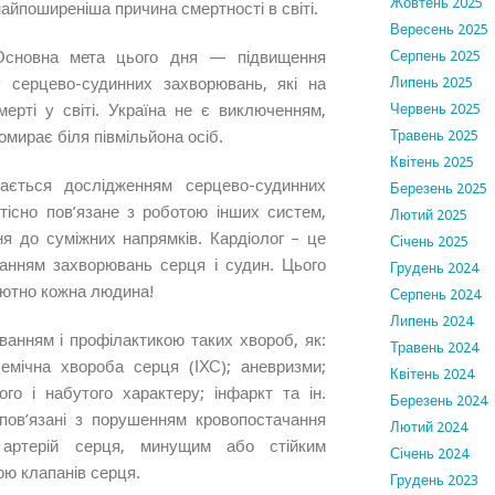
Жовтень 2025
найпоширеніша причина смертності в світі.
Вересень 2025
Основна мета цього дня — підвищення
Серпень 2025
у серцево-судинних захворювань, які на
Липень 2025
рті у світі. Україна не є виключенням,
Червень 2025
мирає біля півмільйона осіб.
Травень 2025
Квітень 2025
ається дослідженням серцево-судинних
Березень 2025
 тісно пов’язане з роботою інших систем,
Лютий 2025
я до суміжних напрямків. Кардіолог – це
Січень 2025
ванням захворювань серця і судин. Цього
Грудень 2024
олютно кожна людина!
Серпень 2024
Липень 2024
уванням і профілактикою таких хвороб, як:
Травень 2024
емічна хвороба серця (ІХС); аневризми;
Квітень 2024
ного і набутого характеру; інфаркт та ін.
Березень 2024
 пов’язані з порушенням кровопостачання
Лютий 2024
 артерій серця, минущим або стійким
Січень 2024
ою клапанів серця.
Грудень 2023