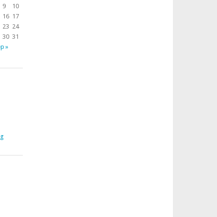
9
10
16
17
23
24
30
31
р »
rg