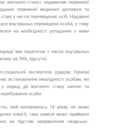
ах воєнного стану» надавачам первинної
адання первинної медичної допомоги та
стані з числа переміщених осіб. Надавачі
лася внутрішньо переміщена особа, у тому
ягати на необхідності укладання з ними
ларації між пацієнтом з числа внутрішньо
тину на ЛКК, відсутні.
-соціальної експертизи урядом України
чає встановлення інвалідності особам, які
 у період дії воєнного стану заочно та
и перебування особи.
стю, якій виповнилось 18 років, не може
тної комісії, така комісія може приймати
чно на підставі направлення лікарсько-