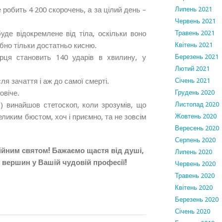
робить 4 200 скорочень, а за цілий день –
Липень 2021
Червень 2021
уде відокремлене від тіла, оскільки воно
Травень 2021
бно тільки достатньо кисню.
Квітень 2021
рця становить 140 ударів в хвилину, у
Березень 2021
Лютий 2021
ля зачаття і аж до самої смерті.
Січень 2021
овіче.
Грудень 2020
) винайшов стетоскоп, коли зрозумів, що
Листопад 2020
еликим бюстом, хоч і приємно, та не зовсім
Жовтень 2020
Вересень 2020
Серпень 2020
сійним святом! Бажаємо щастя від душі,
Липень 2020
х вершин у Вашій чудовій професії!
Червень 2020
Травень 2020
Квітень 2020
Березень 2020
Січень 2020