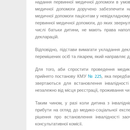
надання первинної медичної допомоги в умов
медичної допомоги доручено забезпечити н
медичної допомоги пацієнтам у невідкладному 
первинної медичної допомоги, до яких зверну
числі батьки дитини, не мають права напол
декларацій.
Відповідно, підстави вимагати укладання дек
перемішених осіб та лікарем, який направляє ди
Для того, аби спростити проведення медико
прийнято постанову КМУ
№ 225
, яка передба
звертаються для встановлення інвалідності
незалежно від місця реєстрації, проживання ч
Таким чином, у разі коли дитина з інвалідні
прибути на огляд до медико-соціальної експер
рішення про встановлення інвалідності зао
консультативної комісії.