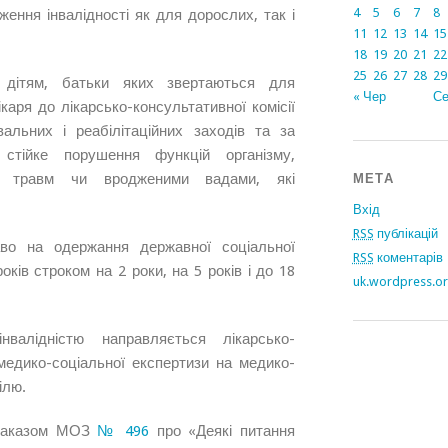
4
5
6
7
8
ння інвалідності як для дорослих, так і
11
12
13
14
15
18
19
20
21
22
25
26
27
28
29
я дітям, батьки яких звертаються для
« Чер
Се
каря до лікарсько-консультативної комісії
вальних і реабілітаційних заходів та за
 стійке порушення функцій організму,
ми травм чи вродженими вадами, які
МЕТА
Вхід
RSS
публікацій
аво на одержання державної соціальної
RSS
коментарів
оків строком на 2 роки, на 5 років і до 18
uk.wordpress.o
валідністю направляється лікарсько-
едико-соціальної експертизи на медико-
ілю.
, наказом МОЗ
№ 496
про «Деякі питання