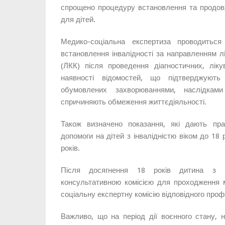
спрощено процедуру встановлення та продовже
для дітей.
Медико-соціальна експертиза проводитьс
встановлення інвалідності за направленням лі
(ЛКК) після проведення діагностичних, ліку
наявності відомостей, що підтверджують
обумовлених захворюваннями, наслідка
спричиняють обмеження життєдіяльності.
Також визначено показання, які дають пр
допомоги на дітей з інвалідністю віком до 18 р
років.
Після досягнення 18 років дитина з ін
консультативною комісією для проходження м
соціальну експертну комісію відповідного проф
Важливо, що на період дії воєнного стану