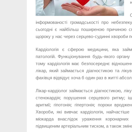
інформованості громадськості про небезпек
сьогодні є найбільш поширеною причиною сме
щороку у нас через серцево-судинні хвороби по
Кардіологія є сферою медицини, яка займ
патологій. Функціонування будь-якого органу
тому кардіологія має безпосереднє відношенн
лікар, який займається діагностикою та ліку
фахівця відвідує хоча б один раз в житті абс
Лікар-кардіолог займається діагностикою, лік
стенокардія; порушення серцевого ритму; іш
аритмії; гіпотонія; гіпертонія; пороки вродже
Хвороби, які вивчає кардіологія, найчастіше
міокарда внаслідок ураження коронарних
підвищеним артеріальним тиском, а також змін