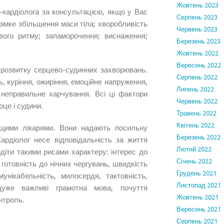
Жовтень 2023
-кардіолога за консультацією, якщо у Вас
Серпень 2023
трімке збільшення маси тіла; хворобливість
Червень 2023
вого ритму; запаморочення; виснаження;
Березень 2023
Жовтень 2022
Вересень 2022
 розвитку серцево-судинних захворювань.
Серпень 2022
, куріння, ожиріння, емоційне напруження,
Липень 2022
, неправильне харчування. Всі ці фактори
Червень 2022
це і судини.
Травень 2022
Квітень 2022
ущими лікарями. Вони надають посильну
Березень 2022
ардіолог несе відповідальність за життя
Лютий 2022
одіти такими рисами характеру: інтерес до
Січень 2022
готовність до нічних чергувань, швидкість
Грудень 2021
омунікабельність, милосердя, тактовність,
Листопад 2021
 дуже важливі грамотна мова, почуття
Жовтень 2021
нтроль.
Вересень 2021
Серпень 2021