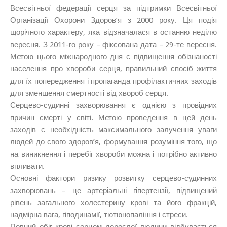
Всесвітньої федерації серця за підтримки Всесвітньої
Організації Охорони Здоров’я з 2000 року. Ця подія
щорічного характеру, яка відзначалася в останню неділю
вересня. З 2011-го року – фіксована дата – 29-те вересня.
Метою цього міжнародного дня є підвищення обізнаності
населення про хвороби серця, правильний спосіб життя
для їх попередження і пропаганда профілактичних заходів
для зменшення смертності від хвороб серця.
Серцево-судинні захворювання є однією з провідних
причин смерті у світі. Метою проведення в цей день
заходів є необхідність максимального залучення уваги
людей до свого здоров’я, формування розуміння того, що
на виникнення і перебіг хвороби можна і потрібно активно
впливати.
Основні фактори ризику розвитку серцево-судинних
захворювань – це артеріальні гіпертензії, підвищений
рівень загального холестерину крові та його фракцій,
надмірна вага, гіподинамії, тютюнопаління і стреси.
Повний обіг крові серцем дорослої людини відбувається