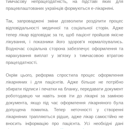
тимчасову непрацездатність, на підставі яких для
працевлаштованих українців формуються е-лікарняні.
Так, запроваджені зміни дозволили розділити процес
відповідальності медичної та соціальної сторін. Адже
тепер лікар відповідає за те, щоб пацієнт пройшов якісне
лікування, і показники його здоров’я нормалізувались.
Водночас соціальна сторона забезпечує оформлення та
нарахування виплат у зв’язку з тимчасовою втратою
працездатності.
Окрім цього, реформа спростила процес оформлення
лікарняних і для пацієнтів. Адже більше не потрібно
збирати підписи і печатки на бланку, передавати документ
роботодавцю чи навіть знов іти до лікарні за заміною
документа, якщо під час оформлення лікарняного була
допущена помилка. Тепер неточності у створенні
лікарняних трапляються рідше, адже лікар самостійно не
вносить інформацію про пацієнта. Усі необхідні дані