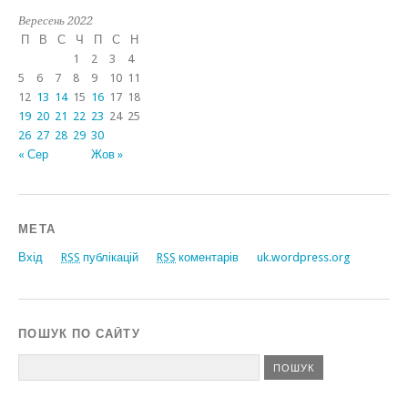
Вересень 2022
П
В
С
Ч
П
С
Н
1
2
3
4
5
6
7
8
9
10
11
12
13
14
15
16
17
18
19
20
21
22
23
24
25
26
27
28
29
30
« Сер
Жов »
МЕТА
Вхід
RSS
публікацій
RSS
коментарів
uk.wordpress.org
ПОШУК ПО САЙТУ