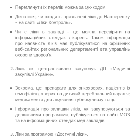
Переглянути їх перелік можна за QR-кодом.
Дізнатися, чи входять призначені ліки до Нацпереліку
– на сайті «Ліки Контроль».
Чи є ліки в закладі – це можна перевірити на
інформаційних стендах лікарень. Також інформація
про наявність ліків має публікуватися на офіційних
веб-сайтах регіональних департаменті вта управлінь
охорони здоров’я.
Ліки, які централізовано закуповує ДП «Медичні
закупівлі України».
Зокрема, це: препарати для онкохворих, пацієнтів із
гемофілією, хворих на дитячий церебральний параліч;
медикаменти для лікування туберкульозу тощо.
Інформація про залишки ліків, які закуповуються за
державними програмами, публікується на сайті МОЗ
та на інформаційних стендах мед закладів.
Ліки за програмою «Доступні ліки».