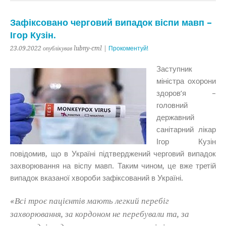
Зафіксовано черговий випадок віспи мавп –
Ігор Кузін.
23.09.2022 опублікував lubny-cml |
Прокоментуй!
Заступник
міністра охорони
здоров’я –
головний
державний
санітарний лікар
Ігор Кузін
повідомив, що в Україні підтверджений черговий випадок
захворювання на віспу мавп. Таким чином, це вже третій
випадок вказаної хвороби зафіксований в Україні.
«Всі троє пацієнтів мають легкий перебіг
захворювання, за кордоном не перебували та, за