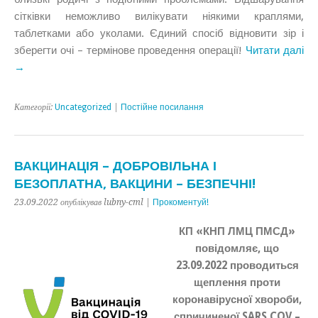
сітківки неможливо вилікувати ніякими краплями,
таблетками або уколами. Єдиний спосіб відновити зір і
зберегти очі – термінове проведення операції!
Читати далі
→
Категорії:
Uncategorized
|
Постійне посилання
ВАКЦИНАЦІЯ – ДОБРОВІЛЬНА І
БЕЗОПЛАТНА, ВАКЦИНИ – БЕЗПЕЧНІ!
23.09.2022 опублікував lubny-cml |
Прокоментуй!
КП «КНП ЛМЦ ПМСД»
повідомляє, що
23.09.2022 проводиться
щеплення проти
коронавірусної хвороби,
спричиненої SARS COV –