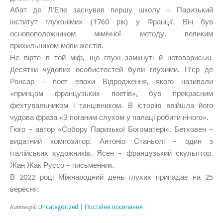
Абат де Л’Епе заснував першу школу – Паризький
інститут глухонімих (1760 рік) у Франції. Він був
основоположником мімічної методу, великим
прихильником мови жестів.
Не вірте в той міф, що глухі замкнуті й нетовариські.
Десятки чудових особистостей були глухими. П’єр де
Ронсар – поет епохи Відродження, якого називали
«принцом французьких поетів», був прекрасним
фехтувальником і танцівником. В історію ввійшла його
чудова фраза «З поганим слухом у палаці робити нічого».
Гюго – автор «Собору Паризької Богоматері». Бетховен –
видатний композитор. Антоніо Станьолі – один з
італійських художників. Ясен – французький скульптор.
Жан Жак Руссо – письменник.
В 2022 році Міжнародний день глухих припадає на 25
вересня.
Категорії:
Uncategorized
|
Постійне посилання