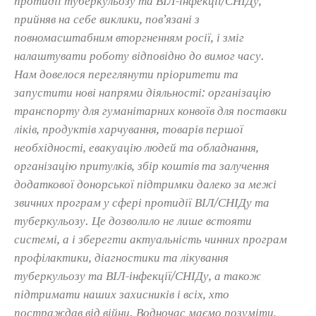
протидії туберкульозу та ВІЛ-інфекції/СНІДу,
прийняв на себе виклики, пов’язані з
повномасштабним вторгненням росії, і зміг
налаштувати роботу відповідно до вимог часу.
Нам довелося переглянути пріоритети та
запустити нові напрями діяльності: організацію
транспорту для гуманітарних конвоїв для поставки
ліків, продуктів харчування, товарів першої
необхідності, евакуацію людей та обладнання,
організацію притулків, збір коштів та залучення
додаткової донорської підтримки далеко за межі
звичних програм у сфері протидії ВІЛ/СНІДу та
туберкульозу. Це дозволило не лише встояти
системі, а і зберегти актуальність чинних програм
профілактики, діагностики та лікування
туберкульозу та ВІЛ-інфекції/СНІДу, а також
підтримати наших захисників і всіх, хто
постраждав від війни. Водночас маємо розуміти,