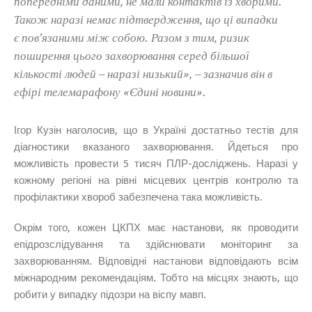
попередніми даними, не мали контактів із хворими.
Також наразі немає підтвердження, що ці випадки
є пов’язаними між собою. Разом з тим, ризик
поширення цього захворювання серед більшої
кількості людей – наразі низький», – зазначив він в
ефірі телемарафону «Єдині новини».
Ігор Кузін наголосив, що в Україні достатньо тестів для
діагностики вказаного захворювання. Йдеться про
можливість провести 5 тисяч ПЛР-досліджень. Наразі у
кожному регіоні на рівні місцевих центрів контролю та
профілактики хвороб забезпечена така можливість.
Окрім того, кожен ЦКПХ має настанови, як проводити
епідрозслідування та здійснювати моніторинг за
захворюванням. Відповідні настанови відповідають всім
міжнародним рекомендаціям. Тобто на місцях знають, що
робити у випадку підозри на віспу мавп.