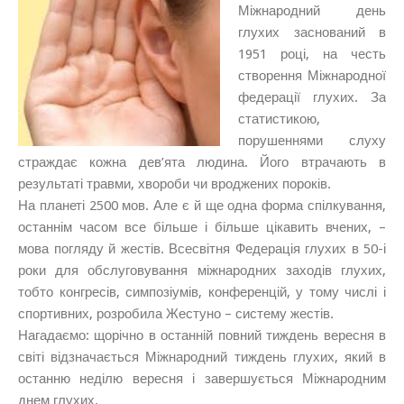
Міжнародний день
глухих заснований в
1951 році, на честь
створення Міжнародної
федерації глухих. За
статистикою,
порушеннями слуху
страждає кожна дев’ята людина. Його втрачають в
результаті травми, хвороби чи вроджених пороків.
На планеті 2500 мов. Але є й ще одна форма спілкування,
останнім часом все більше і більше цікавить вчених, –
мова погляду й жестів. Всесвітня Федерація глухих в 50-і
роки для обслуговування міжнародних заходів глухих,
тобто конгресів, симпозіумів, конференцій, у тому числі і
спортивних, розробила Жестуно – систему жестів.
Нагадаємо: щорічно в останній повний тиждень вересня в
світі відзначається Міжнародний тиждень глухих, який в
останню неділю вересня і завершується Міжнародним
днем глухих.