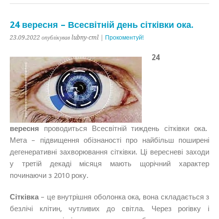
24 вересня – Всесвітній день сітківки ока.
23.09.2022 опублікував lubny-cml |
Прокоментуй!
24
вересня
проводиться
Всесвітній тиждень сітківки ока.
Мета – підвищення обізнаності про найбільш поширені
дегенеративні захворювання сітківки. Ці вересневі заходи
у третій декаді місяця мають щорічний характер
починаючи з 2010 року.
Сітківка
– це внутрішня оболонка ока, вона складається з
безлічі клітин, чутливих до світла. Через рогівку і