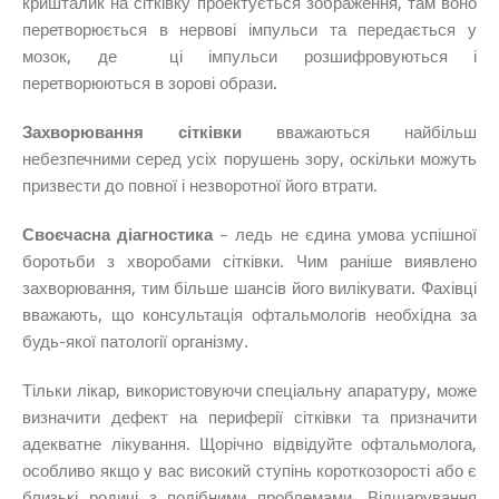
кришталик на сітківку проектується зображення, там воно
перетворюється в нервові імпульси та передається у
мозок, де ці імпульси розшифровуються і
перетворюються в зорові образи.
Захворювання сітківки
вважаються найбільш
небезпечними серед усіх порушень зору, оскільки можуть
призвести до повної і незворотної його втрати.
Своєчасна діагностика
– ледь не єдина умова успішної
боротьби з хворобами сітківки. Чим раніше виявлено
захворювання, тим більше шансів його вилікувати. Фахівці
вважають, що консультація офтальмологів необхідна за
будь-якої патології організму.
Тільки лікар, використовуючи спеціальну апаратуру, може
визначити дефект на периферії сітківки та призначити
адекватне лікування. Щорічно відвідуйте офтальмолога,
особливо якщо у вас високий ступінь короткозорості або є
близькі родичі з подібними проблемами. Відшарування