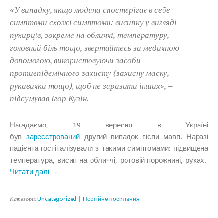
«У випадку, якщо людина спостерігає в себе
симптоми схожі симптоми: висипку у вигляді
пухирців, зокрема на обличчі, температуру,
головний біль тощо, звертайтесь за медичною
допомогою, використовуючи засоби
протиепідемічного захисту (захисну маску,
рукавички тощо), щоб не заразити інших», –
підсумував Ігор Кузін.
Нагадаємо, 19 вересня в Україні
був
зареєстрований
другий випадок віспи мавп. Наразі
пацієнта госпіталізували з такими симптомами: підвищена
температура, висип на обличчі, ротовій порожнині, руках.
Читати далі →
Категорії:
Uncategorized
|
Постійне посилання