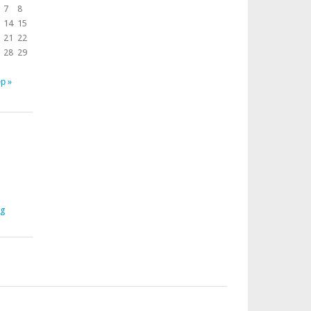
7
8
14
15
21
22
28
29
р »
rg