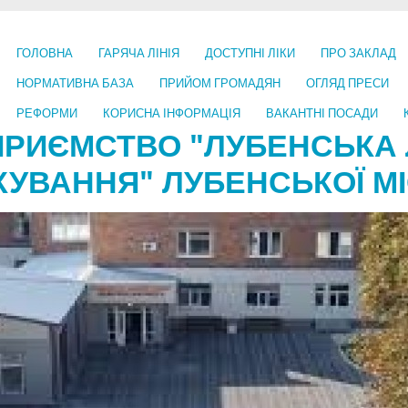
ГОЛОВНА
ГАРЯЧА ЛІНІЯ
ДОСТУПНІ ЛІКИ
ПРО ЗАКЛАД
НОРМАТИВНА БАЗА
ПРИЙОМ ГРОМАДЯН
ОГЛЯД ПРЕСИ
РЕФОРМИ
КОРИСНА ІНФОРМАЦІЯ
ВАКАНТНІ ПОСАДИ
ПРИЄМСТВО "ЛУБЕНСЬКА 
КУВАННЯ" ЛУБЕНСЬКОЇ МІ