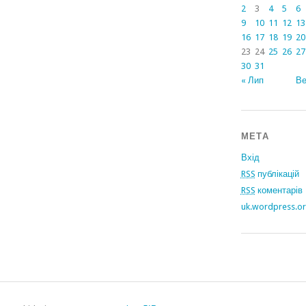
2
3
4
5
6
9
10
11
12
13
16
17
18
19
20
23
24
25
26
27
30
31
« Лип
Ве
МЕТА
Вхід
RSS
публікацій
RSS
коментарів
uk.wordpress.o