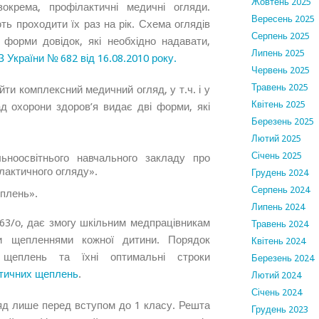
Жовтень 2025
окрема, профілактичні медичні огляди.
Вересень 2025
ть проходити їх раз на рік. Схема оглядів
Серпень 2025
і форми довідок, які необхідно надавати,
Липень 2025
України № 682 від 16.08.2010 року.
Червень 2025
Травень 2025
ти комплексний медичний огляд, у т.ч. і у
Квітень 2025
ад охорони здоров’я видає дві форми, які
Березень 2025
Лютий 2025
Січень 2025
ноосвітнього навчального закладу про
лактичного огляду».
Грудень 2024
Серпень 2024
плень».
Липень 2024
63/о, дає змогу шкільним медпрацівникам
Травень 2024
ми щепленнями кожної дитини. Порядок
Квітень 2024
х щеплень та їхні оптимальні строки
Березень 2024
тичних щеплень
.
Лютий 2024
Січень 2024
яд лише перед вступом до 1 класу. Решта
Грудень 2023