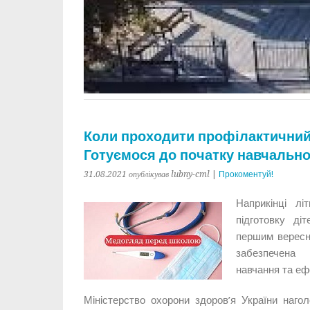
Коли проходити профілактичний
Готуємося до початку навчально
31.08.2021
опублікував lubny-cml
|
Прокоментуй!
Наприкінці лі
підготовку ді
першим вересн
забезпечена
навчання та еф
Міністерство охорони здоров’я України наго