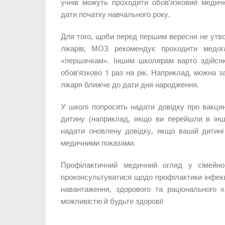
учнів можуть проходити обов’язковий медич
дати початку навчального року.
Для того, щоби перед першим вересня не утво
лікарів, МОЗ рекомендує проходити медог
«першачкам». Іншим школярам варто здійснюв
обов’язково 1 раз на рік. Наприклад, можна з
лікаря ближче до дати дня народження.
У школі попросять надати довідку про вакци
дитину (наприклад, якщо ви перейшли в інш
надати оновлену довідку, якщо вашій дитин
медичними показами.
Профілактичний медичний огляд у сімейн
проконсультуватися щодо профілактики інфекц
навантаження, здорового та раціонального 
можливістю й будьте здорові!