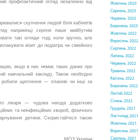
ний профілактичний огляд незалежно від
Жовтень 2023
Серпень 2023
Червень 2023
рювалися скупчення людей біля кабінетів
Березень 2023
ляд наприкінці серпня лише майбутнім
Жовтень 2022
ати такі огляди тоді, коли зручно, але
Вересень 2022
апланувати візит до педіатра чи сімейного
Серпень 2022
Липень 2022
Червень 2022
націю, якщо в них немає таких даних про
Травень 2022
ий навчальний заклад). Також необхідно
Квітень 2022
і робили щеплення — планові чи інші за
Березень 2022
Лютий 2022
Січень 2022
ого лікаря — чудова нагода додатково
Грудень 2021
ійних та неінфекційних хвороб, фізичного
Листопад 2021
харчування дитини. Скористайтеся такою
Жовтень 2021
Вересень 2021
Серпень 2021
МОЗ України