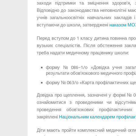
заходи підтримки та зміцнення здоров’я, з
Відповідно до законодавства неповнолітні маю
учнів загальноосвітніх навчальних закладів 
вступаючи до школи, затверджені
наказом МОЗ 
Перед вступом до 1 класу дитина повинна прой
вузьких спеціалістів. Після обстеження закл
треба надати медичному працівнику школи:
форму № 086–1/о «Довідка учня загаль
результати обов’язкового медичного профі
форму № 063/о «Карта профілактичних ще
Довідка про щеплення, зазначені у формі № 0
ознайомитися з проведеними чи відсутні
проведення обов’язкових профілактични
закріплені
Національним календарем профілак
Діти мають пройти комплексний медичний огл