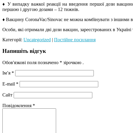
♦️ У випадку важкої реакції на введення першої дози вакци
першою і другою дозами – 12 тижнів.
♦️ Вакцину CoronaVac/Sinovac не можна комбінувати з іншими 
Особи, які отримали дві дози вакцин, зареєстрованих в Україн
Категорії:
Uncategorized
|
Постійне посилання
Напишіть відгук
Обов'язкові поля позначено
* зірочкою
.
Ім’я
*
E-mail
*
Сайт
Повідомлення
*