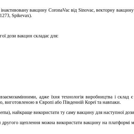
активовану вакцину CoronaVac від Sinovac, векторну вакцину Ast
273, Spikevax).
гої дози вакцин складає для:
є взаємозамінними, адже їхня технологія виробництва і скла
ю, виготовленою в Європі або Південній Кореї та навпаки.
rna), найкраще використати ту саму вакцину для наступної дози
я другого щеплення можна використати вакцину на платформі 