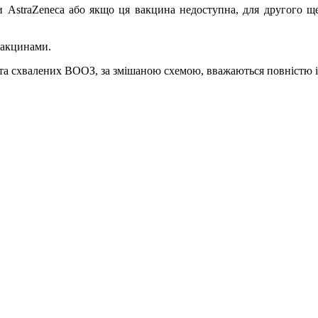
ни AstraZeneca або якщо ця вакцина недоступна, для другого щ
вакцинами.
і та схвалених ВООЗ, за змішаною схемою, вважаються повністю 