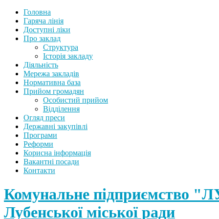
Головна
Гаряча лінія
Доступні ліки
Про заклад
Структура
Історія закладу
Діяльність
Мережа закладів
Нормативна база
Прийом громадян
Особистий прийом
Відділення
Огляд преси
Державні закупівлі
Програми
Реформи
Корисна інформація
Вакантні посади
Контакти
Комунальне підприємств
Лубенської міської ради