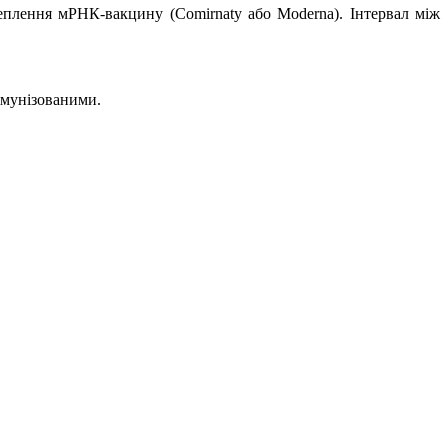
еплення мРНК-вакцину (Comirnaty або Moderna). Інтервал між
імунізованими.