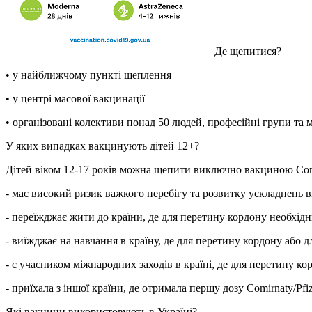
Де щепитися?
• у найближчому пункті щеплення
• у центрі масової вакцинації
• організовані колективи понад 50 людей, професійні групи та
У яких випадках вакцинують дітей 12+?
Дітей віком 12-17 років можна щепити виключно вакциною Comi
- має високий ризик важкого перебігу та розвитку ускладнень в
- переїжджає жити до країни, де для перетину кордону необхі
- виїжджає на навчання в країну, де для перетину кордону або
- є учасником міжнародних заходів в країні, де для перетину к
- приїхала з іншої країни, де отримала першу дозу Comirnaty/Pfi
Які вакцини використовують в Україні?