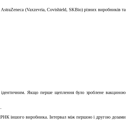
raZeneca (Vaxzevria, Covishield, SKBio) різних виробників та
д є ідентичним. Якщо перше щеплення було зроблене вакциною
.
мРНК іншого виробника. Інтервал між першою і другою дозами