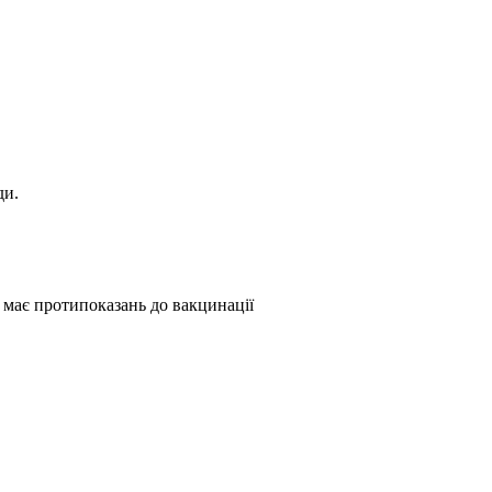
ди.
е має протипоказань до вакцинації