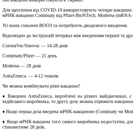
Для щеплення від COVID-19 використовують чотири вакцини: ін
мРНК-вакцини Comirnaty від Pfizer-BioNTech, Moderna (mRNA-1
Усі вони схвалені ВООЗ та потребують дводозного введення.
Відповідно до інструкцій інтервал між введенням першої та дру
CoronaVac/Sinovac — 14-28 днів
Comirnaty/Pfizer — 21 день
Moderna — 28 днів
AstraZeneca — 4-12 тижнів
Чи можна комбінувати різні вакцини?
♦️ Вакцини AstraZeneca, вироблені на різних майданчиках, 
індійського виробника, то другу дозу можна отримати вакцино
♦️ Якщо перша доза введена мРНК-вакциною (Comirnaty чи Mode
♦️ Якщо мРНК-вакцина того самого виробника недоступна, дл
становитиме 28 днів.