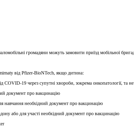
 маломобільні громадяни можуть замовити приїзд мобільної брига
rnaty від Pfizer-BioNTech, якщо дитина:
ід COVID-19 через супутні хвороби, зокрема онкопатології, та н
дний документ про вакцинацію
 для навчання необхідний документ про вакцинацію
ордону або для участі необхідний документ про вакцинацію
zer