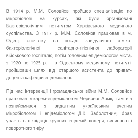
В 1914 р. М.М. Соловйов пройшов спеціалізацію по
мікробіології на курсах, які були організовані
Бактеріологічним інститутом Харківського медичного
суспільства. З 1917 р. М.М. Соловйов працював в м.
Одесі, спочатку на посаді завідуючого хіміко-
бактеріологічної і санітарно-гігієнічної лабораторії
військового госпіталю, потім головним епідеміологом міста,
з 1920 по 1925 р. – в Одеському медичному інституті,
пройшовши шлях від старшого асистента до приват-
доцента кафедри епідеміології.
Під час інтервенції і громадянської війни М.М. Соловйов
працював лікарем-епідеміологом Червоної Армії, там він
познайомився з видатним українським вченим
мікробіологом і епідеміологом Д.К. Заболотним, брав
участь в ліквідації крупних епідемій холери, висипного і
поворотного тифу