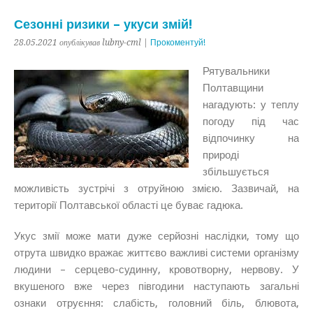
Сезонні ризики – укуси змій!
28.05.2021 опублікував lubny-cml |
Прокоментуй!
Рятувальники
Полтавщини
нагадують: у теплу
погоду під час
відпочинку на
природі
збільшується
можливість зустрічі з отруйною змією. Зазвичай, на
території Полтавської області це буває гадюка.
Укус змії може мати дуже серйозні наслідки, тому що
отрута швидко вражає життєво важливі системи організму
людини – серцево-судинну, кровотворну, нервову. У
вкушеного вже через півгодини наступають загальні
ознаки отруєння: слабість, головний біль, блювота,