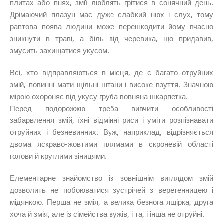
плитах або пнях, змії люблять грітися в сонячний день.
Дрімаючий плазун має дуже слабкий нюх і слух, тому
раптова поява людини може перешкодити йому вчасно
зникнути в траві, а біль від черевика, що придавив,
змусить захищатися укусом.
Всі, хто відправляються в місця, де є багато отруйних
змій, повинні мати щільні штани і високе взуття. Значною
мірою охороняє від укусу груба вовняна шкарпетка.
Перед подорожжю треба вивчити особливості
забарвлення змій, їхні відмінні риси і уміти розпізнавати
отруйних і безневинних. Вуж, наприклад, відрізняється
двома яскраво-жовтими плямами в скроневій області
голови й круглими зіницями.
Елементарне знайомство із зовнішнім виглядом змій
дозволить не побоюватися зустрічей з веретенницею і
мідянкою. Перша не змія, а велика безнога ящірка, друга
хоча й змія, але із сімейства вужів, і та, і інша не отруйні.