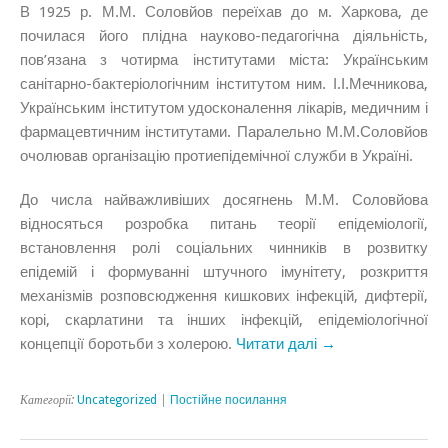
В 1925 р. М.М. Соловйов переїхав до м. Харкова, де
почилася його плідна науково-педагогічна діяльність,
пов’язана з чотирма інститутами міста: Українським
санітарно-бактеріологічним інститутом ним. І.І.Мечникова,
Українським інститутом удосконалення лікарів, медичним і
фармацевтичним інститутами. Паралельно М.М.Соловйов
очолював організацію протиепідемічної служби в Україні.
До числа найважливіших досягнень М.М. Соловйова
відносяться розробка питань теорії епідеміології,
встановлення ролі соціальних чинників в розвитку
епідемій і формуванні штучного імунітету, розкриття
механізмів розповсюдження кишкових інфекцій, дифтерії,
корі, скарлатини та інших інфекцій, епідеміологічної
концепції боротьби з холерою.
Читати далі →
Категорії:
Uncategorized
|
Постійне посилання