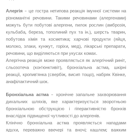
Алергія
– це гостра нетипова реакція імунної системи на
різноманітні речовини. Такими речовинами (алергенами)
можуть бути побутові алергени, пилок рослин (амброзія,
кульбаба, береза, тополиний пух та ін.), шерсть тварин,
побутова хімія та косметика; харчові продукти (яйця,
молоко, злаки, кунжут, горіхи, мед), лікарські препарати,
речовини, що виділяються при укусах комах.
Алергічна реакція може проявляється як алергічний риніт,
сльозотеча (кон’юнктивіт), бронхіальна астма, шкірні
реакції, кропив’янка (свербіж, висип тощо), набряк Квінке,
анафілактичний шок.
Бронхіальна астма
– хронічне запальне захворювання
дихальних шляхів, яке характеризується зворотньою
бронхіальною обструкцією і гіперактивністю бронхів
внаслідок підвищеної чутливості до алергенів.
Клінічно бронхіальна астма проявляється нападами
ядухи, переважно ввечері та вночі; кашлем; важким