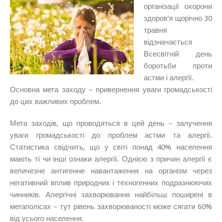
організації охорони
здоров’я щорічно 30
травня
відзначається
Всесвітній день
боротьби проти
астми і алергії.
Основна мета заходу – привернення уваги громадськості
до цих важливих проблем.
Мета заходів, що проводяться в цей день – залучення
уваги громадськості до проблем астми та алергії.
Статистика свідчить, що у світі понад 40% населення
мають ті чи інші ознаки алергії. Однією з причин алергії є
величезне антигенне навантаження на організм через
негативний вплив природних і техногенних подразнюючих
чинників. Алергічні захворювання найбільш поширені в
мегаполісах – тут рівень захворюваності може сягати 60%
від усього населення.