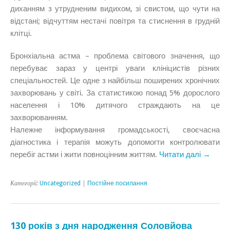
диханням з утрудненим видихом, зі свистом, що чути на
відстані; відчуттям нестачі повітря та стиснення в грудній
клітці.
Бронхіальна астма – проблема світового значення, що
перебуває зараз у центрі уваги клініцистів різних
спеціальностей. Це одне з найбільш поширених хронічних
захворювань у світі. За статистикою понад 5% дорослого
населення і 10% дитячого страждають на це
захворюванням.
Належне інформування громадськості, своєчасна
діагностика і терапія можуть допомогти контролювати
перебіг астми і жити повноцінним життям.
Читати далі →
Категорії:
Uncategorized
|
Постійне посилання
130 років з дня народження Соловйова