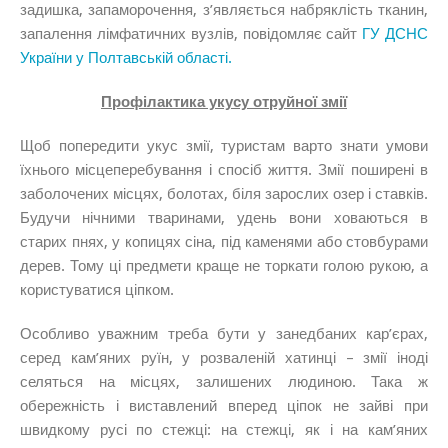
задишка, запаморочення, з’являється набряклість тканин,
запалення лімфатичних вузлів, повідомляє сайт
ГУ ДСНС
України у Полтавській області.
Профілактика укусу отруйної змії
Щоб попередити укус змії, туристам варто знати умови
їхнього місцеперебування і спосіб життя. Змії поширені в
заболочених місцях, болотах, біля зарослих озер і ставків.
Будучи нічними тваринами, удень вони ховаються в
старих пнях, у копицях сіна, під каменями або стовбурами
дерев. Тому ці предмети краще не торкати голою рукою, а
користуватися ціпком.
Особливо уважним треба бути у занедбаних кар’єрах,
серед кам’яних руїн, у розваленій хатинці – змії іноді
селяться на місцях, залишених людиною. Така ж
обережність і виставлений вперед ціпок не зайві при
швидкому русі по стежці: на стежці, як і на кам’яних