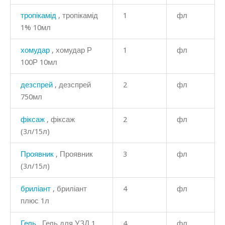
тропікамід
, тропікамід
1
фл
1% 10мл
хомудар
, хомудар Р
1
фл
100Р 10мл
дезспрей
, дезспрей
2
фл
750мл
фіксаж
, фіксаж
2
фл
(3л/15л)
Проявник
, Проявник
3
фл
(3л/15л)
бриліант
, бриліант
4
фл
плюс 1л
Гель
, Гель для УЗД 1
4
фл