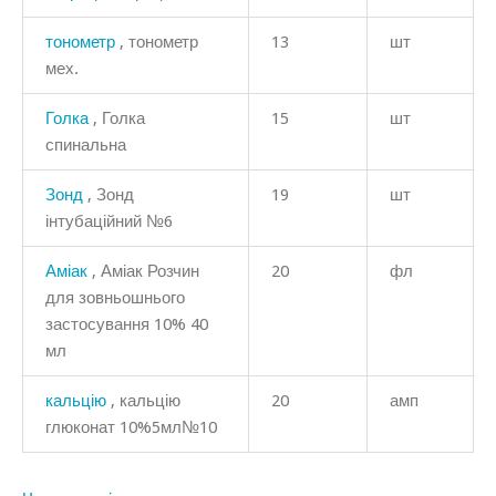
тонометр
, тонометр
13
шт
мех.
Голка
, Голка
15
шт
спинальна
Зонд
, Зонд
19
шт
інтубаційний №6
Аміак
, Аміак Розчин
20
фл
для зовньошнього
застосування 10% 40
мл
кальцію
, кальцію
20
амп
глюконат 10%5мл№10