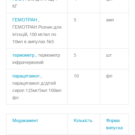
КГ
ГЕМОТРАН
,
5
амп
ГЕМОТРАН Розчин для
ін’єкцій, 100 мг/мл по
10мл в ампулах №5
термометр
, термометр
5
шт
інфрачервоеий
парацетамол
,
10
фл
парацетамол д/дітей
сироп 125мг/5мл 100мл
фл
Медикамент
Кількість
Форма
випуска