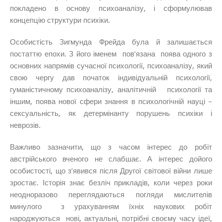
покладено в основу психоаналізу, і сформулював
концепцію структури психіки.
Особистість Зигмунда Фрейда була й залишається
постаттю епохи. З його іменем пов’язана поява одного з
основних напрямів сучасної психології, психоаналізу, який
свою чергу дав початок індивідуальній психології,
гуманістичному психоаналізу, аналітичній психології та
іншим, поява нової сфери знання в психологічній науці –
сексуальність, як детермінанту порушень психіки і
неврозів.
Важливо зазначити, що з часом інтерес до робіт
австрійського вченого не слабшає. А інтерес дойого
особистості, що з’явився після Другої світової війни лише
зростає. Історія знає безліч прикладів, коли через роки
неодноразово переглядаються погляди мислителів
минулого з урахуванням їхніх наукових робіт
народжуються нові, актуальні, потрібні своєму часу ідеї,