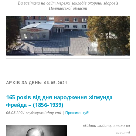
Ви завітали на сайт мережі закладів охорони здоров'я
Полтавської області
АРХІВ ЗА ДЕНЬ:
06.05.2021
165 років від дня народження Зігмунда
Фрейда – (1856-1939)
06.05.2021 опублікував lubny-cml |
Прокоментуй!
«Єдина людина, з якою ви
повинні