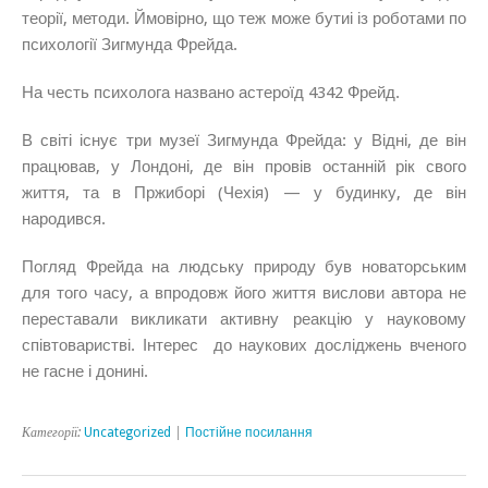
теорії, методи. Ймовірно, що теж може бутиі із роботами по
психології Зигмунда Фрейда.
На честь психолога названо астероїд 4342 Фрейд.
В світі існує три музеї Зигмунда Фрейда: у Відні, де він
працював, у Лондоні, де він провів останній рік свого
життя, та в Пржиборі (Чехія) — у будинку, де він
народився.
Погляд Фрейда на людську природу був новаторським
для того часу, а впродовж його життя вислови автора не
переставали викликати активну реакцію у науковому
співтоваристві. Інтерес до наукових досліджень вченого
не гасне і донині.
Категорії:
Uncategorized
|
Постійне посилання