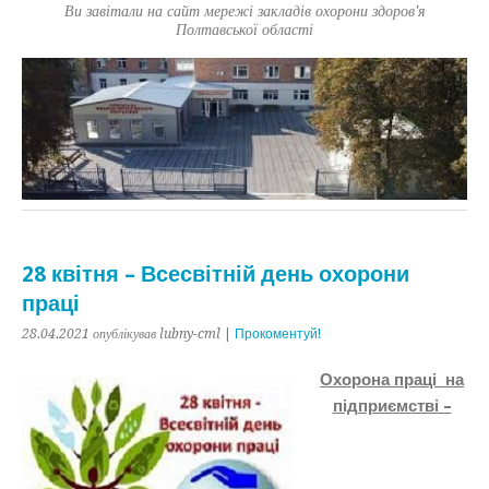
Ви завітали на сайт мережі закладів охорони здоров'я
Полтавської області
28 квітня – Всесвітній день охорони
праці
28.04.2021
опублікував lubny-cml
|
Прокоментуй!
Охорона праці на
підприємстві –