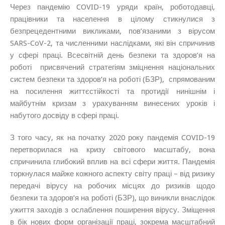
Через пандемію COVID-19 уряди країн, роботодавці,
працівники та населення в цілому стикнулися з
безпрецедентними викликами, пов’язаними з вірусом
SARS-CoV-2, та численними наслідками, які він спричинив
у сфері праці. Всесвітній день безпеки та здоров’я на
роботі присвячений стратегіям зміцнення національних
систем безпеки та здоров’я на роботі (БЗР), спрямованим
на посилення життєстійкості та протидії нинішнім і
майбутнім кризам з урахуванням винесених уроків і
набутого досвіду в сфері праці.
З того часу, як на початку 2020 року пандемія COVID-19
перетворилася на кризу світового масштабу, вона
спричинила глибокий вплив на всі сфери життя. Пандемія
торкнулася майже кожного аспекту світу праці – від ризику
передачі вірусу на робочих місцях до ризиків щодо
безпеки та здоров’я на роботі (БЗР), що виникли внаслідок
ужиття заходів з ослаблення поширення вірусу. Зміщення
в бік нових форм організації праці, зокрема масштабний