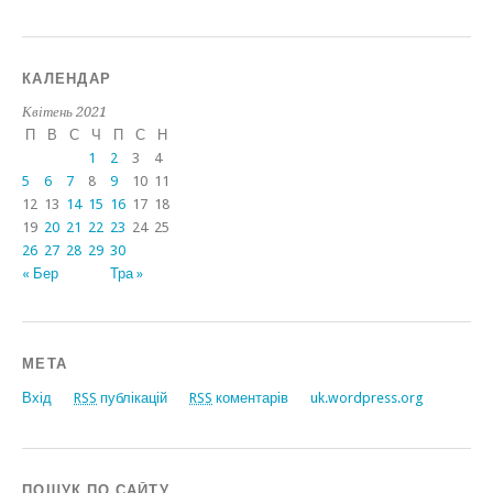
КАЛЕНДАР
Квітень 2021
П
В
С
Ч
П
С
Н
1
2
3
4
5
6
7
8
9
10
11
12
13
14
15
16
17
18
19
20
21
22
23
24
25
26
27
28
29
30
« Бер
Тра »
МЕТА
Вхід
RSS
публікацій
RSS
коментарів
uk.wordpress.org
ПОШУК ПО САЙТУ