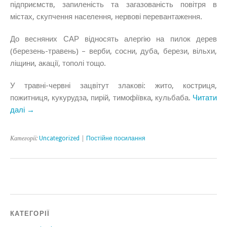
підприємств, запиленість та загазованість повітря в
містах, скупчення населення, нервові перевантаження.
До весняних САР відносять алергію на пилок дерев
(березень-травень) – верби, сосни, дуба, берези, вільхи,
ліщини, акації, тополі тощо.
У травні-червні зацвітут злакові: жито, костриця,
пожитниця, кукурудза, пирій, тимофіївка, кульбаба.
Читати
далі →
Категорії:
Uncategorized
|
Постійне посилання
КАТЕГОРІЇ