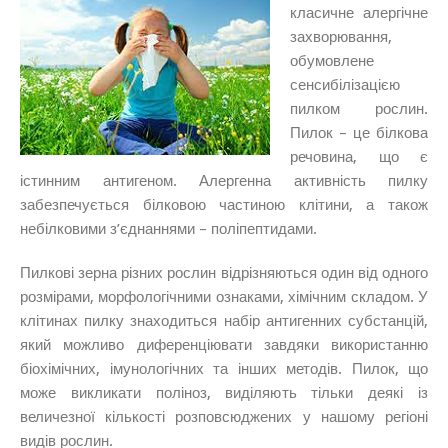
класичне алергічне
захворювання,
обумовлене
сенсибілізацією
пилком рослин.
Пилок – це білкова
речовина, що є
істинним антигеном. Алергенна активність пилку
забезпечується білковою частиною клітини, а також
небілковими з’єднаннями – поліпептидами.
Пилкові зерна різних рослин відрізняються один від одного
розмірами, морфологічними ознаками, хімічним складом. У
клітинах пилку знаходиться набір антигенних субстанцій,
який можливо диференціювати завдяки використанню
біохімічних, імунологічних та інших методів. Пилок, що
може викликати поліноз, виділяють тільки деякі із
величезної кількості розповсюджених у нашому регіоні
видів рослин.