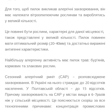
Для того, щоб пилок викликав алергічні захворювання, він
має належати вітроопилюючим рослинам та вироблятись
у великій кількості.
Це повинні бути рослини, характерні для даної місцевості,
також представлені у великій кількості. Пилок повинен
мати оптимальний розмір (20-40мм) та достатньо виражені
антигенні характеристики.
Найбільшу алергенну активність має пилок трав: бур’янів,
кормових та злакових рослин.
Сезонний алергічний риніт (САР) – розповсюджене
захворювання. В Україні на нього страждає до 20 відсотків
населення. У Полтавській області – до 15 відсотків.
Причому захворюваність на САР у містах вища в 6-7разів
ніж у сільській місцевості. Це пояснюється скоріш за все
техногенними причинами: концентрація промислових