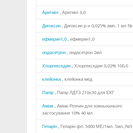
Аритміл
, Аритміл 3,0
Дигоксин
, Дигоксин р-н 0,025% амп. 1 мл №
ефмерин1,0
, ефмерин1,0
ондасетрон
, ондасетрон 2мл
Хлоргекседин
, Хлоргекседин 0,02% 100,0
клейонка
, клейонка мед
Папір
, Папір ЛДТЗ 210х30 для ЕКГ
Аміак
, Аміак Розчин для зовньошнього
застосування 10% 40 мл
Гепарін
, Гепарін фл. 5000 МЕ/1мл. 5мл.;№5