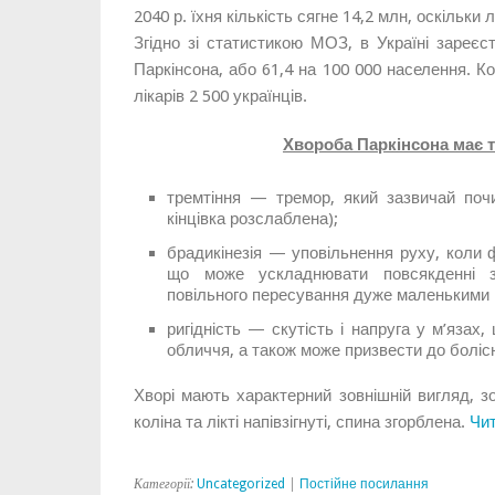
2040 р. їхня кількість сягне 14,2 млн, оскільки 
Згідно зі статистикою МОЗ, в Україні зареє
Паркінсона, або 61,4 на 100 000 населення. Ко
лікарів 2 500 українців.
Хвороба Паркінсона має т
тремтіння — тремор, який зазвичай почи
кінцівка розслаблена);
брадикінезія — уповільнення руху, коли ф
що може ускладнювати повсякденні з
повільного пересування дуже маленькими 
ригідність — скутість і напруга у м’язах
обличчя, а також може призвести до болісн
Хворі мають характерний зовнішній вигляд, з
коліна та лікті напівзігнуті, спина згорблена.
Чи
Категорії:
Uncategorized
|
Постійне посилання