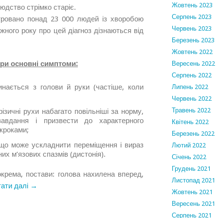
Жовтень 2023
людство стрімко старіє.
Серпень 2023
стровано понад 23 000 людей із хворобою
Червень 2023
жного року про цей діагноз дізнаються від
Березень 2023
Жовтень 2022
ри основні симптоми:
Вересень 2022
Серпень 2022
нається з голови й руки (частіше, коли
Липень 2022
Червень 2022
Травень 2022
ізичні рухи набагато повільніші за норму,
авдання і призвести до характерного
Квітень 2022
кроками;
Березень 2022
, що може ускладнити переміщення і вираз
Лютий 2022
их м’язових спазмів (дистонія).
Січень 2022
Грудень 2021
окрема, постави: голова нахилена вперед,
Листопад 2021
тати далі →
Жовтень 2021
Вересень 2021
Серпень 2021