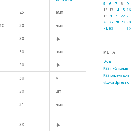
5
6
7
8
9
12
13
14
15
16
25
амп
19
20
21
22
23
26
27
28
29
30
10
30
амп
« Бер
Тр
30
фл
30
амп
МЕТА
Вхід
30
фл
RSS
публікацій
RSS
коментарів
30
м
uk.wordpress.o
30
шт
31
амп
33
фл