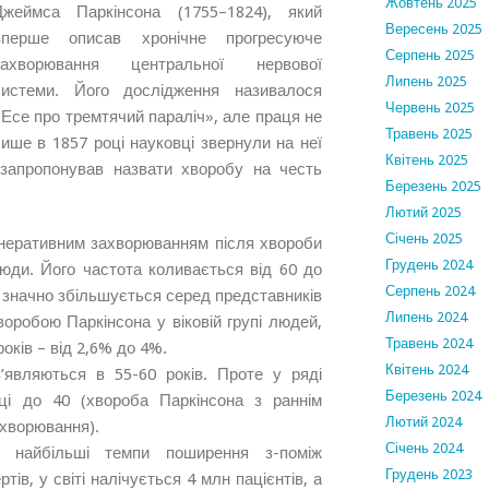
Жовтень 2025
Джеймса
Паркінсона
(1755–1824), який
Вересень 2025
вперше описав хронічне прогресуюче
Серпень 2025
захворювання центральної нервової
Липень 2025
системи. Його дослідження називалося
Червень 2025
«Есе про тремтячий параліч», але праця не
Травень 2025
ше в 1857 році науковці звернули на неї
Квітень 2025
апропонував назвати хворобу на честь
Березень 2025
Лютий 2025
Січень 2025
неративним захворюванням після хвороби
Грудень 2024
юди. Його частота коливається від 60 до
Серпень 2024
х значно збільшується серед представників
Липень 2024
воробою Паркінсона у віковій групі людей,
Травень 2024
оків – від 2,6% до 4%.
Квітень 2024
являються в 55-60 років. Проте у ряді
Березень 2024
ці до 40 (хвороба Паркінсона з раннім
Лютий 2024
ахворювання).
Січень 2024
 найбільші темпи поширення з-поміж
Грудень 2023
ів, у світі налічується 4 млн пацієнтів, а