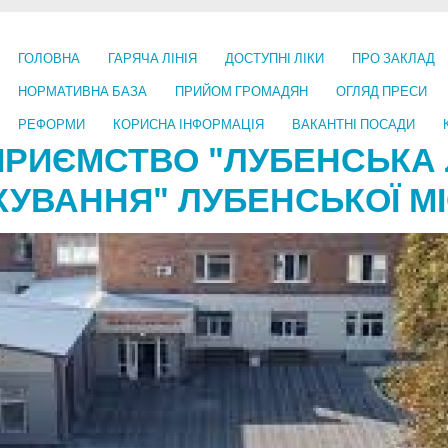
ГОЛОВНА
ГАРЯЧА ЛІНІЯ
ДОСТУПНІ ЛІКИ
ПРО ЗАКЛАД
НОРМАТИВНА БАЗА
ПРИЙОМ ГРОМАДЯН
ОГЛЯД ПРЕСИ
РЕФОРМИ
КОРИСНА ІНФОРМАЦІЯ
ВАКАНТНІ ПОСАДИ
ПРИЄМСТВО "ЛУБЕНСЬКА 
КУВАННЯ" ЛУБЕНСЬКОЇ МІ