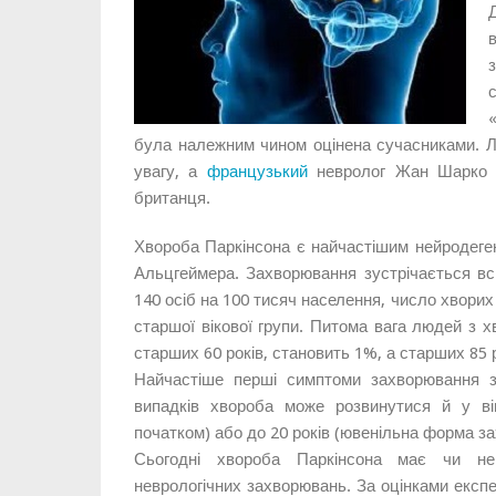
була належним чином оцінена сучасниками. Ли
увагу, а
французький
невролог Жан Шарко з
британця.
Хвороба Паркінсона є найчастішим нейродеге
Альцгеймера. Захворювання зустрічається вс
140 осіб на 100 тисяч населення, число хвори
старшої вікової групи. Питома вага людей з х
старших 60 років, становить 1%, а старших 85 р
Найчастіше перші симптоми захворювання з’
випадків хвороба може розвинутися й у ві
початком) або до 20 років (ювенільна форма з
Сьогодні хвороба Паркінсона має чи не
неврологічних захворювань. За оцінками експерт