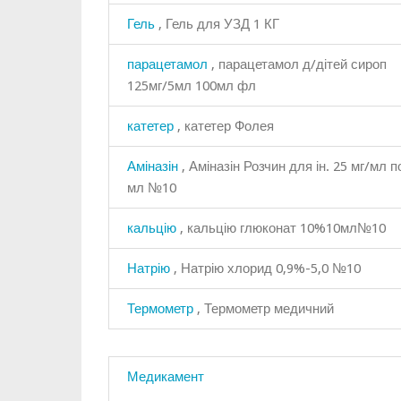
Гель
, Гель для УЗД 1 КГ
парацетамол
, парацетамол д/дітей сироп
125мг/5мл 100мл фл
катетер
, катетер Фолея
Аміназін
, Аміназін Розчин для ін. 25 мг/мл п
мл №10
кальцію
, кальцію глюконат 10%10мл№10
Натрію
, Натрію хлорид 0,9%-5,0 №10
Термометр
, Термометр медичний
Медикамент