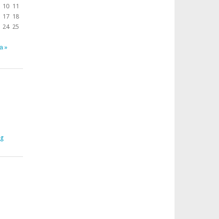
10
11
17
18
24
25
а »
rg