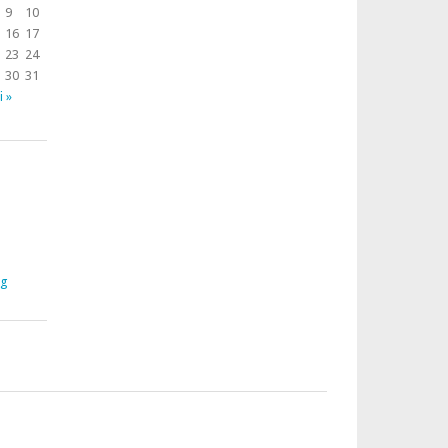
9
10
16
17
23
24
30
31
і »
rg