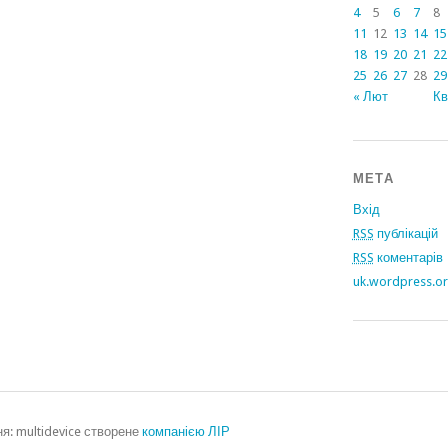
4
5
6
7
8
11
12
13
14
15
18
19
20
21
22
25
26
27
28
29
« Лют
Кв
МЕТА
Вхід
RSS
публікацій
RSS
коментарів
uk.wordpress.o
: multidevice створене
компанією ЛІР