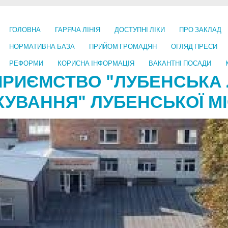
ГОЛОВНА
ГАРЯЧА ЛІНІЯ
ДОСТУПНІ ЛІКИ
ПРО ЗАКЛАД
НОРМАТИВНА БАЗА
ПРИЙОМ ГРОМАДЯН
ОГЛЯД ПРЕСИ
РЕФОРМИ
КОРИСНА ІНФОРМАЦІЯ
ВАКАНТНІ ПОСАДИ
ПРИЄМСТВО "ЛУБЕНСЬКА 
КУВАННЯ" ЛУБЕНСЬКОЇ МІ