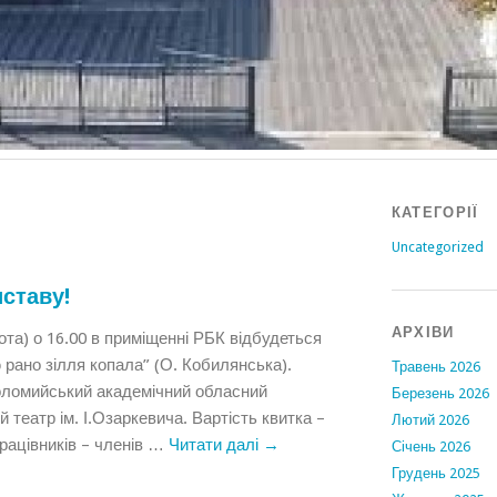
КАТЕГОРІЇ
Uncategorized
ставу!
АРХІВИ
бота) о 16.00 в приміщенні РБК відбудеться
 рано зілля копала” (О. Кобилянська).
Травень 2026
оломийський академічний обласний
Березень 2026
 театр ім. І.Озаркевича. Вартість квитка –
Лютий 2026
рацівників – членів …
Читати далі
→
Січень 2026
Грудень 2025