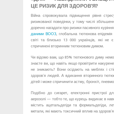
ЦЕ РИЗИК ДЛЯ ЗДОРОВ’Я?
Війна спровокувала підвищення рівня стрес
ризикованої поведінки, у тому числі збільшен
доречно нагадати про ризики пасивного куріння
даними ВООЗ
, глобальна тютюнова епідемія
світі та близько 13 000 українців, які не
спричинені вторинним тютюновим димом.
Чи відомо вам, що 85% тютюнового диму немож
знаєте ви, що навіть якщо провітрити накурене
не зникають? Вони осідають на меблях і ст
здоровʼя людей. А вдихання вторинного тютю
дітей і може спричинити астму, бронхіт, пневм
Подібно до сигарет, електронні пристрої дл
аерозолі — тобто те, що курець видихає в на
містить ацетальдегіди та формальдегіди, лет
метали, які мають токсичний вплив на здоровʼя