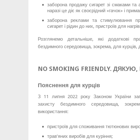
заборона продажу сигарет зі смаками та 
наразі це діє як своєрідний «гачок» і прим
заборона реклами та стимулювання пр
сигарет і рідин до них, пристроїв для нагр
Розглянемо детальніше, які додаткові п
бездимного середовища, зокрема, для курців, д
NO SMOKING FRIENDLY. ДЯКУЮ,
Пояснення для курців
З 11 липня 2022 року Законом України за
захисту бездимного середовища, зокре
використання:
пристроїв для споживання тютюнових вироб
трав’яних виробів для куріння;