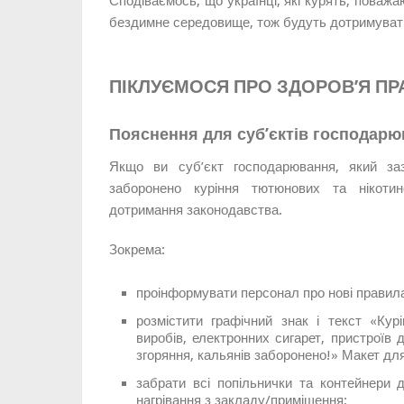
Сподіваємось, що українці, які курять, поважа
бездимне середовище, тож будуть дотримуват
ПІКЛУЄМОСЯ ПРО ЗДОРОВ’Я ПРА
Пояснення для суб’єктів господар
Якщо ви суб’єкт господарювання, який за
заборонено куріння тютюнових та нікотин
дотримання законодавства.
Зокрема:
проінформувати персонал про нові правил
розмістити графічний знак і текст «Кур
виробів, електронних сигарет, пристроїв
згоряння, кальянів заборонено!»
Макет дл
забрати всі попільнички та контейнери 
нагрівання з закладу/приміщення;