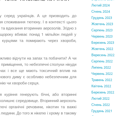
Лютий 2024
Січень 2024
у серед українців. А це призводить до
Грудень 2023
ня споживання тютюну. І в контексті цього
Жовтень 2023
 та вдихання вторинних аерозолів. Згідно з
Серпень 2023
 щороку вбиває понад 1 мільйон людей у
Червень 2023
 є курцями та помирають через хвороби,
Березень 2023
Жовтень 2022
Вересень 2022
ливо відчути на запах та побачити? А чи
Серпень 2022
 приміщення, то небезпечні сполуки нікуди
Липень 2022
інах і все ще мають токсичний вплив на
Червень 2022
нового диму є особливо небезпечним для
Травень 2022
онію чи хвороби серця.
Квітень 2022
Березень 2022
я куріння генерують бічні, або вторинні
Лютий 2022
вколишнє середовище. Вторинний аерозоль
Січень 2022
ючі органічні речовини, нікотин та важкі
Грудень 2021
 людини. До того ж нікелю і хрому в такому