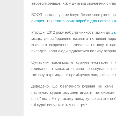
аерозолі більше, ніж у димі від звичайних сигар
ВООЗ наголошує: не існує безпечного рівня в
сигарет,
так і
тютюнових виробів для нагріванн
У грудні 2012 року набули чинності зміни до
За
місць, де заборонено вживати тютюнові виро
значного скорочення вживання тютюну в наст
випадків, коли люди піддаються впливу втори
Сучасним викликом є куріння е-сигарет і к
вживання, а також агресивне пропагування т
тютюну в громадські приміщення завдяки елек
Доведено, що безпечного куріння не існує
пасивних курців змушені дихати тютюновим
своєї волі. Як у такому випадку захистити себ
які курці випускають у повітря?