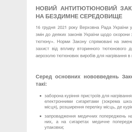
НОВИЙ АНТИТЮТЮНОВИЙ ЗАК
НА БЕЗДИМНЕ СЕРЕДОВИЩЕ
16 грудня 2021 року Верховна Рада України
змін до деяких законів України щодо охорони 
тютюну». Норми Закону спрямовані на зменш
захист від впливу вторинного тютюнового ди
аерозолю тютюнових виробів для нагрівання в
Серед основних нововведень За
такі:
заборона куріння пристроїв для нагрівання 
електронними сигаретами (зокрема школ
місця), розширення переліку місць, де кур
запровадження медичних попереджень на 
них, а на сигаретах медичне попередж
упаковки;