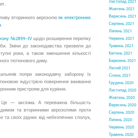
Листопад 2021
ет.
Жовтень 2021
Вересень 2021
пливу вторинного аерозолю
як електронних
Серпень 2021
я
.
Липень 2021
кону №2899–IV
щодо розширення переліку
Червень 2021
би. Зміни до законодавства призвели до
Травень 2021
упні роки, а також зменшення кількості
Квітень 2021
нного тютюнового диму.
Березень 2021
Лютий 2021
альянів попри законодавчу заборону їх
Січень 2021
ютюновою індустрією повернення вживання
Грудень 2020
тронним пристроям для куріння.
Листопад 2020
Жовтень 2020
. Це — аксіома. А переважна більшість
Вересень 2020
 димом та вторинними аерозолями проти
Серпень 2020
е та своїх рідних від небезпечних сполук,
Липень 2020
Червень 2020
Травень 2020