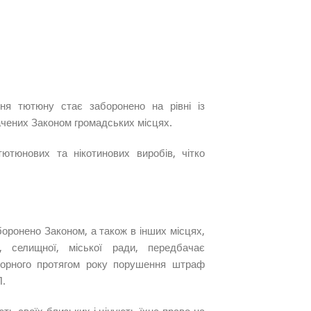
ння тютюну стає заборонено на рівні із
ачених Законом громадських місцях.
ютюнових та нікотинових виробів, чітко
боронено Законом, а також в інших місцях,
ї, селищної, міської ради, передбачає
торного протягом року порушення штраф
П.