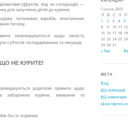
КАЛЕНДАР
ароматами (фруктів, ягід чи солодощів) —
Серпень 2022
анка для залучення дітей до куріння;
П
В
С
Ч
П
одажу тютюнових виробів, електронних
1
2
3
4
5
івання тютюну.
8
9
10
11
12
15
16
17
18
19
равила запроваджуються щодо захисту
22
23
24
25
26
ля суб’єктів господарювання та некурців.
29
30
31
« Лип
Ве
 ЩО НЕ КУРИТЕ!
МЕТА
Вхід
проваджуються додаткові правила щодо
RSS
публікацій
ма заборонено куріння, вживання та
RSS
коментарів
uk.wordpress.o
ів без їх згоряння;