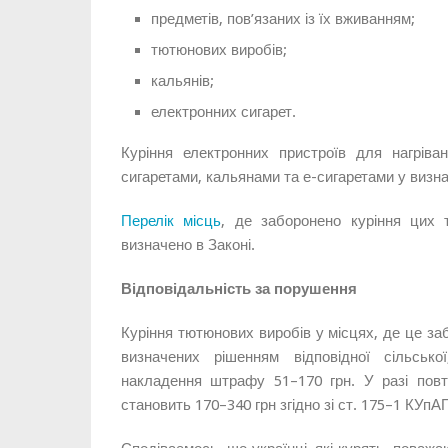
предметів, пов’язаних із їх вживанням;
тютюнових виробів;
кальянів;
електронних сигарет.
Куріння електронних пристроїв для нагріва
сигаретами, кальянами та е-сигаретами у визн
Перелік місць
, де заборонено куріння цих т
визначено в Законі.
Відповідальність за порушення
Куріння тютюнових виробів у місцях, де це за
визначених рішенням відповідної сільсько
накладення штрафу 51–170 грн. У разі пов
становить 170–340 грн згідно зі ст. 175–1 КУпА