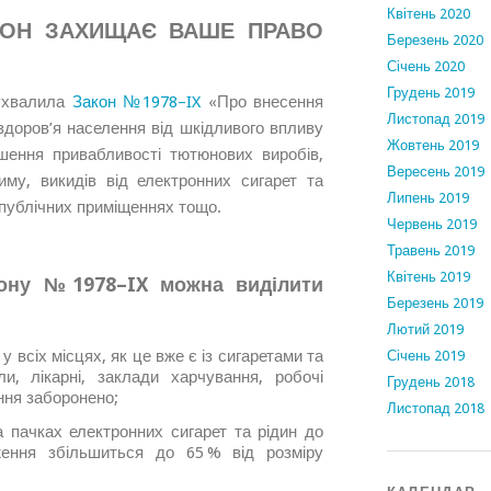
Квітень 2020
ОН ЗАХИЩАЄ ВАШЕ ПРАВО
Березень 2020
Січень 2020
Грудень 2019
 ухвалила
Закон №1978–IX
«Про внесення
Листопад 2019
здоров’я населення від шкідливого впливу
Жовтень 2019
ення привабливості тютюнових виробів,
Вересень 2019
му, викидів від електронних сигарет та
Липень 2019
 публічних приміщеннях тощо.
Червень 2019
Травень 2019
Квітень 2019
кону №1978–IX можна виділити
Березень 2019
Лютий 2019
у всіх місцях, як це вже є із сигаретами та
Січень 2019
и, лікарні, заклади харчування, робочі
Грудень 2018
іння заборонено;
Листопад 2018
пачках електронних сигарет та рідин до
ення збільшиться до 65 % від розміру