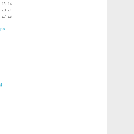
13
14
20
21
27
28
р »
rg