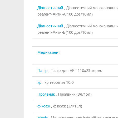
Діагностичний
, Діагностичний моноканальн
реагент-Анти-А(100 доз/10мл)
Діагностичний
, Діагностичний моноканальн
реагент-Анти-В(100 доз/10мл)
Медикамент
Папір
, Папір для ЕКГ 110х25 термо
кр
, кр.тербізил 10,0
Проявник
, Проявник (3л/15л)
фіксаж
, фіксаж (3л/15л)