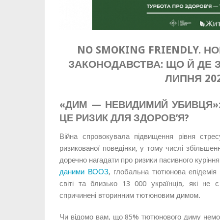
NO SMOKING FRIENDLY. Н
ЗАКОНОДАВСТВА: ЩО Й ДЕ 
ЛИПНЯ 20
«ДИМ — НЕВИДИМИЙ УБИВЦЯ»:
ЦЕ РИЗИК ДЛЯ ЗДОРОВ’Я?
Війна спровокувала підвищення рівня стрес
ризикованої поведінки, у тому числі збільшен
доречно нагадати про ризики пасивного куріння
даними ВООЗ
, глобальна тютюнова епідемія
світі та близько 13 000 українців, які не
спричинені вторинним тютюновим димом.
Чи відомо вам, що 85% тютюнового диму немож