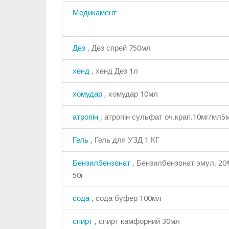
Медикамент
Дез
, Дез спрей 750мл
хенд
, хенд Дез 1л
хомудар
, хомудар 10мл
атропін
, атропін сульфат оч.крап.10мг/мл5
Гель
, Гель для УЗД 1 КГ
Бензилбензонат
, Бензилбензонат эмул. 2
50г
сода
, сода буфер 100мл
спирт
, спирт камфорний 30мл