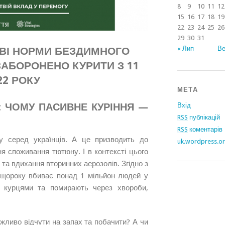
8
9
10
11
12
15
16
17
18
19
22
23
24
25
26
29
30
31
ОВІ НОРМИ БЕЗДИМНОГО
« Лип
Ве
ЗАБОРОНЕНО КУРИТИ З 11
22 РОКУ
МЕТА
 ЧОМУ ПАСИВНЕ КУРІННЯ —
Вхід
RSS
публікацій
RSS
коментарів
у серед українців. А це призводить до
uk.wordpress.o
ня споживання тютюну. І в контексті цього
 та вдихання вторинних аерозолів. Згідно з
 щороку вбиває понад 1 мільйон людей у
 є курцями та помирають через хвороби,
ливо відчути на запах та побачити? А чи