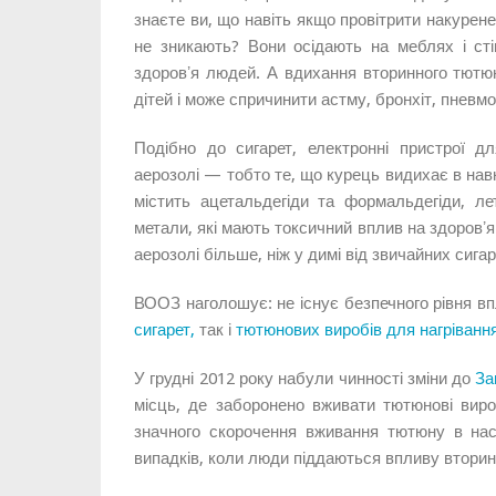
знаєте ви, що навіть якщо провітрити накурене
не зникають? Вони осідають на меблях і ст
здоровʼя людей. А вдихання вторинного тютю
дітей і може спричинити астму, бронхіт, пневм
Подібно до сигарет, електронні пристрої дл
аерозолі — тобто те, що курець видихає в на
містить ацетальдегіди та формальдегіди, лет
метали, які мають токсичний вплив на здоровʼя
аерозолі більше, ніж у димі від звичайних сигар
ВООЗ наголошує: не існує безпечного рівня в
сигарет,
так і
тютюнових виробів для нагріванн
У грудні 2012 року набули чинності зміни до
За
місць, де заборонено вживати тютюнові виро
значного скорочення вживання тютюну в наст
випадків, коли люди піддаються впливу втори