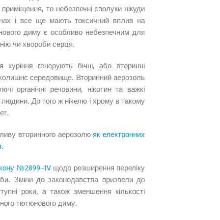
 приміщення, то небезпечні сполуки нікуди
інах і все ще мають токсичний вплив на
нового диму є особливо небезпечним для
онію чи хвороби серця.
я куріння генерують бічні, або вторинні
вколишнє середовище. Вторинний аерозоль
ючі органічні речовини, нікотин та важкі
 людини. До того ж нікелю і хрому в такому
ет.
пливу вторинного аерозолю
як електронних
я
.
кону №2899–IV
щодо розширення переліку
би. Зміни до законодавства призвели до
упні роки, а також зменшення кількості
нного тютюнового диму.