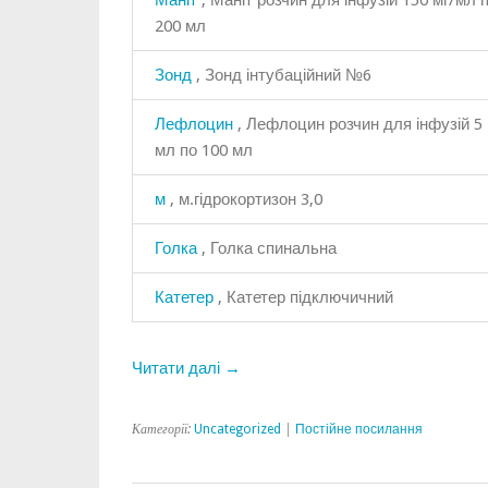
Маніт
, Маніт розчин для інфузій 150 мг/мл 
200 мл
Зонд
, Зонд інтубаційний №6
Лефлоцин
, Лефлоцин розчин для інфузій 5 
мл по 100 мл
м
, м.гідрокортизон 3,0
Голка
, Голка спинальна
Катетер
, Катетер підключичний
Читати далі →
Категорії:
Uncategorized
|
Постійне посилання