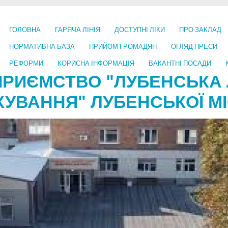
ГОЛОВНА
ГАРЯЧА ЛІНІЯ
ДОСТУПНІ ЛІКИ
ПРО ЗАКЛАД
НОРМАТИВНА БАЗА
ПРИЙОМ ГРОМАДЯН
ОГЛЯД ПРЕСИ
РЕФОРМИ
КОРИСНА ІНФОРМАЦІЯ
ВАКАНТНІ ПОСАДИ
ПРИЄМСТВО "ЛУБЕНСЬКА 
КУВАННЯ" ЛУБЕНСЬКОЇ МІ