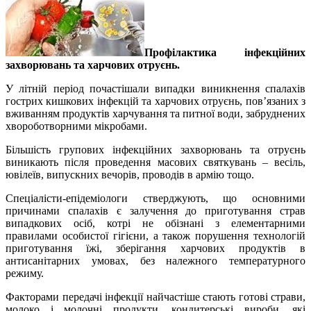
Профілактика інфекційних
захворювань та харчових отруєнь.
У літній період почастішали випадки виникнення спалахів
гострих кишкових інфекцій та харчових отруєнь, пов’язаних з
вживанням продуктів харчування та питної води, забруднених
хвороботворними мікробами.
Більшість групових інфекційних захворювань та отруєнь
виникають після проведення масових святкувань – весіль,
ювілеїв, випускних вечорів, проводів в армію тощо.
Спеціалісти-епідеміологи стверджують, що основними
причинами спалахів є залучення до приготування страв
випадкових осіб, котрі не обізнані з елементарними
правилами особистої гігієни, а також порушення технологій
приготування їжі, зберігання харчових продуктів в
антисанітарних умовах, без належного температурного
режиму.
Факторами передачі інфекції найчастіше стають готові страви,
молоко і молочні продукти, кондитерські вироби, які