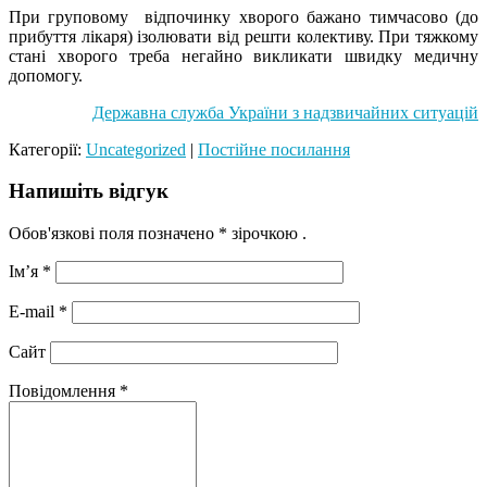
При груповому відпочинку хворого бажано тимчасово (до
прибуття лікаря) ізолювати від решти колективу. При тяжкому
стані хворого треба негайно викликати швидку медичну
допомогу.
Державна служба України з надзвичайних ситуацій
Категорії:
Uncategorized
|
Постійне посилання
Напишіть відгук
Обов'язкові поля позначено
* зірочкою
.
Ім’я
*
E-mail
*
Сайт
Повідомлення
*