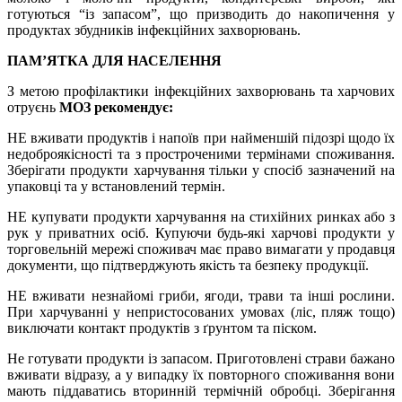
готуються “із запасом”, що призводить до накопичення у
продуктах збудників інфекційних захворювань.
ПАМ’ЯТКА ДЛЯ НАСЕЛЕННЯ
З метою профілактики інфекційних захворювань та харчових
отруєнь
МОЗ рекомендує:
НЕ вживати продуктів і напоїв при найменшій підозрі щодо їх
недоброякісності та з простроченими термінами споживання.
Зберігати продукти харчування тільки у спосіб зазначений на
упаковці та у встановлений термін.
НЕ купувати продукти харчування на стихійних ринках або з
рук у приватних осіб. Купуючи будь-які харчові продукти у
торговельній мережі споживач має право вимагати у продавця
документи, що підтверджують якість та безпеку продукції.
НЕ вживати незнайомі гриби, ягоди, трави та інші рослини.
При харчуванні у непристосованих умовах (ліс, пляж тощо)
виключати контакт продуктів з ґрунтом та піском.
Не готувати продукти із запасом. Приготовлені страви бажано
вживати відразу, а у випадку їх повторного споживання вони
мають піддаватись вторинній термічній обробці. Зберігання