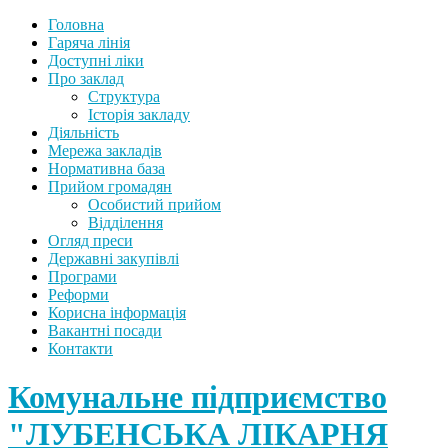
Головна
Гаряча лінія
Доступні ліки
Про заклад
Структура
Історія закладу
Діяльність
Мережа закладів
Нормативна база
Прийом громадян
Особистий прийом
Відділення
Огляд преси
Державні закупівлі
Програми
Реформи
Корисна інформація
Вакантні посади
Контакти
Комунальне підприємство
"ЛУБЕНСЬКА ЛІКАРНЯ