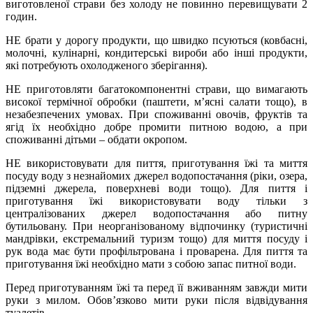
виготовленої страви без холоду не повинно перевищувати 2
годин.
НЕ брати у дорогу продукти, що швидко псуються (ковбасні,
молочні, кулінарні, кондитерські вироби або інші продукти,
які потребують охолодженого зберігання).
НЕ приготовляти багатокомпонентні страви, що вимагають
високої термічної обробки (паштети, м’ясні салати тощо), в
незабезпечених умовах. При споживанні овочів, фруктів та
ягід їх необхідно добре промити питною водою, а при
споживанні дітьми – обдати окропом.
НЕ використовувати для пиття, приготування їжі та миття
посуду воду з незнайомих джерел водопостачання (ріки, озера,
підземні джерела, поверхневі води тощо). Для пиття і
приготування їжі використовувати воду тільки з
централізованих джерел водопостачання або питну
бутильовану. При неорганізованому відпочинку (туристичні
мандрівки, екстремальний туризм тощо) для миття посуду і
рук вода має бути профільтрована і проварена. Для пиття та
приготування їжі необхідно мати з собою запас питної води.
Перед приготуванням їжі та перед її вживанням завжди мити
руки з милом. Обов’язково мити руки після відвідування
туалетів.