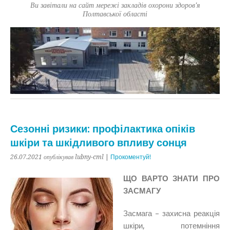
Ви завітали на сайт мережі закладів охорони здоров'я
Полтавської області
Сезонні ризики: профілактика опіків
шкіри та шкідливого впливу сонця
26.07.2021
опублікував lubny-cml
|
Прокоментуй!
ЩО ВАРТО ЗНАТИ ПРО
ЗАСМАГУ
Засмага
– захисна реакція
шкіри, потемніння