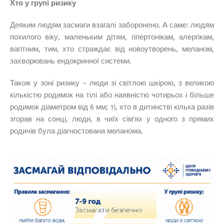
Хто у групі ризику
Деяким людям засмаги взагалі заборонено. А саме: людям
похилого віку, маленьким дітям, гіпертонікам, алергікам,
вагітним, тим, хто страждає від новоутворень, меланом,
захворювань ендокринної системи.
Також у зоні ризику – люди зі світлою шкірою, з великою
кількістю родимок на тілі або наявністю чотирьох і більше
родимок діаметром від 6 мм; ті, хто в дитинстві кілька разів
згорав на сонці, люди, в чиїх сім’ях у одного з прямих
родичів була діагностована меланома.