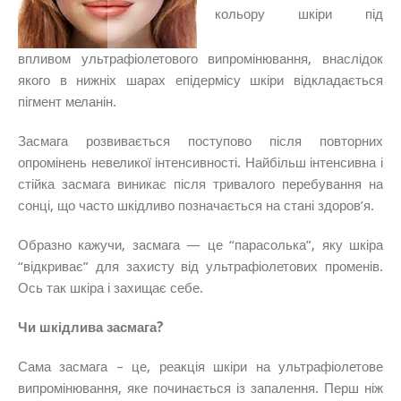
кольору шкіри під
впливом ультрафіолетового випромінювання, внаслідок
якого в нижніх шарах епідермісу шкіри відкладається
пігмент меланін.
Засмага розвивається поступово після повторних
опромінень невеликої інтенсивності. Найбільш інтенсивна і
стійка засмага виникає після тривалого перебування на
сонці, що часто шкідливо позначається на стані здоров’я.
Образно кажучи, заcмага — це “парасолька”, яку шкіра
“відкриває” для захисту від ультрафіолетових променів.
Ось так шкіра і захищає себе.
Чи шкідлива засмага?
Сама засмага – це, реакція шкіри на ультрафіолетове
випромінювання, яке починається із запалення. Перш ніж