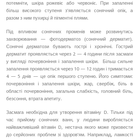
потемніти, шкіра рожевіє або червоніє. При запаленні
більш високого ступеня з’являється сонячний опік, а
разом з ним пухирці й пігментні плями.
Під впливом сонячних променів може розвинутись
захворювання — фотодерматоз (сонячний дерматит).
Сонячні дерматози бувають гострі і хронічні. Гострий
дерматит проявляється через 2 — 4 години після засмаги
у вигляді почервоніння і запалення шкіри. Більш сильне
запалення проявляється через 10 — 12 годин і тримається
4 — 5 днів — це опік першого ступеню. Його симптоми:
почервоніння і запалення шкіри, жар, свербіж, біль в
області почервоніння, загальна слабкість, головний біль,
безсоння, втрата апетиту.
Засмага необхідна для утворення вітаміну D. Тільки під
час прийому сонячних ванн, у людини виробляється
найважливіший вітамін D, нестача якого може призвести
до серйозних проблем зі здоров’ям. Наприклад, ламкості