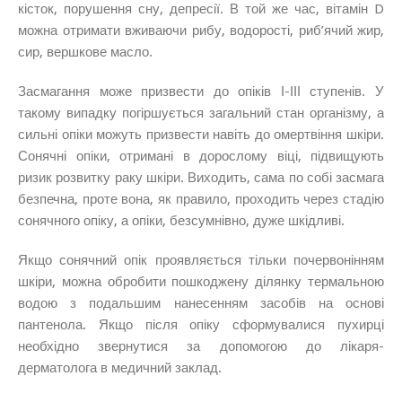
кісток, порушення сну, депресії. В той же час, вітамін D
можна отримати вживаючи рибу, водорості, риб’ячий жир,
сир, вершкове масло.
Засмагання може призвести до опіків І-ІІІ ступенів. У
такому випадку погіршується загальний стан організму, а
сильні опіки можуть призвести навіть до омертвіння шкіри.
Сонячні опіки, отримані в дорослому віці, підвищують
ризик розвитку раку шкіри. Виходить, сама по собі засмага
безпечна, проте вона, як правило, проходить через стадію
сонячного опіку, а опіки, безсумнівно, дуже шкідливі.
Якщо сонячний опік проявляється тільки почервонінням
шкіри, можна обробити пошкоджену ділянку термальною
водою з подальшим нанесенням засобів на основі
пантенола. Якщо після опіку сформувалися пухирці
необхідно звернутися за допомогою до лікаря-
дерматолога в медичний заклад.