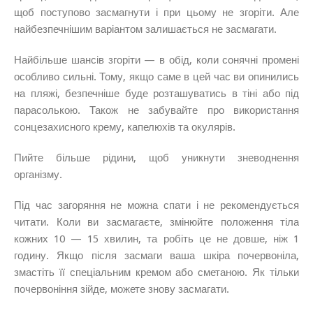
щоб поступово засмагнути і при цьому не згоріти. Але
найбезпечнішим варіантом залишається не засмагати.
Найбільше шансів згоріти — в обід, коли сонячні промені
особливо сильні. Тому, якщо саме в цей час ви опинились
на пляжі, безпечніше буде розташуватись в тіні або під
парасолькою. Також не забувайте про використання
сонцезахисного крему, капелюхів та окулярів.
Пийте більше рідини, щоб уникнути зневоднення
організму.
Під час загоряння не можна спати і не рекомендується
читати. Коли ви засмагаєте, змінюйте положення тіла
кожних 10 — 15 хвилин, та робіть це не довше, ніж 1
годину. Якщо після засмаги ваша шкіра почервоніла,
змастіть її спеціальним кремом або сметаною. Як тільки
почервоніння зійде, можете знову засмагати.