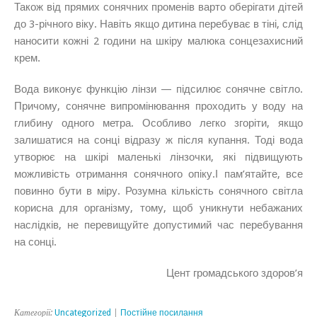
Також від прямих сонячних променів варто оберігати дітей
до 3-річного віку. Навіть якщо дитина перебуває в тіні, слід
наносити кожні 2 години на шкіру малюка сонцезахисний
крем.
Вода виконує функцію лінзи — підсилює сонячне світло.
Причому, сонячне випромінювання проходить у воду на
глибину одного метра. Особливо легко згоріти, якщо
залишатися на сонці відразу ж після купання. Тоді вода
утворює на шкірі маленькі лінзочки, які підвищують
можливість отримання сонячного опіку.І пам’ятайте, все
повинно бути в міру. Розумна кількість сонячного світла
корисна для організму, тому, щоб уникнути небажаних
наслідків, не перевищуйте допустимий час перебування
на сонці.
Цент громадського здоров’я
Категорії:
Uncategorized
|
Постійне посилання