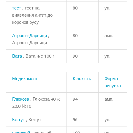
тест
, тест на
80
уп.
виявлення антит.до
короновірусу
Атропін-Дарниця
,
80
амп.
Атропін-Дарниця
Вата
, Вата н/с 100 г
90
уп.
Медикамент
Кількість
Форма
випуска
Глюкоза
, Глюкоза 40 %
94
амп.
20,0 №10
Кетгут
, Кетгут
96
уп.
швидкий
, швидкий
100
уп.