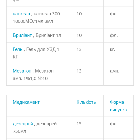
клексан
, клексан 300
10
фл.
10000МО/1мл 3мл
Бриліант
, Бриліант 1л
10
фл.
Гель
, Гель для УЗД 1
13
кг.
КГ
Мезатон
, Мезатон
13
амп.
амп. 1%1,0 №10
Медикамент
Кількість
Форма
випуска
дезспрей
, дезспрей
15
фл.
750мл