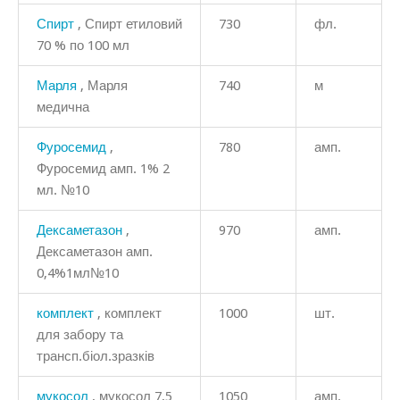
Спирт
, Спирт етиловий
730
фл.
70 % по 100 мл
Марля
, Марля
740
м
медична
Фуросемид
,
780
амп.
Фуросемид амп. 1% 2
мл. №10
Дексаметазон
,
970
амп.
Дексаметазон амп.
0,4%1мл№10
комплект
, комплект
1000
шт.
для забору та
трансп.біол.зразків
мукосол
, мукосол 7,5
1050
амп.