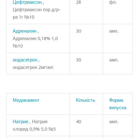
Цефтриаксон
,
28
фл.
Цефтриаксон пор д/р-
ра 1г №10
Адреналин
,
30
амп.
Адреналин 0,18% 1,0
№10
ондасетрон
,
30
амп.
ондасетрон 2мг\мл
Медикамент
Кількість
Форма
випуска
Натрия
, Натрия
40
амп.
хлорид 0,9% 5,0 №5