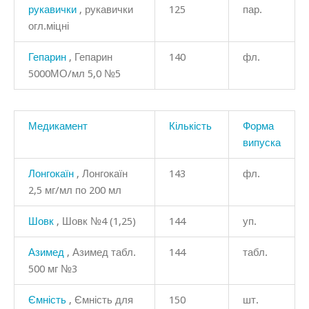
рукавички
, рукавички
125
пар.
огл.міцні
Гепарин
, Гепарин
140
фл.
5000МО/мл 5,0 №5
Медикамент
Кількість
Форма
випуска
Лонгокаїн
, Лонгокаїн
143
фл.
2,5 мг/мл по 200 мл
Шовк
, Шовк №4 (1,25)
144
уп.
Азимед
, Азимед табл.
144
табл.
500 мг №3
Ємність
, Ємність для
150
шт.