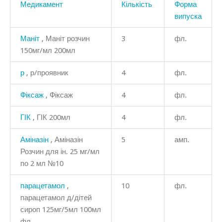
Медикамент
Кількість
Форма
випуска
Маніт
, Маніт розчин
3
фл.
150мг/мл 200мл
р
, р/проявник
4
фл.
Фіксаж
, Фіксаж
4
фл.
ГІК
, ГІК 200мл
4
фл.
Аміназін
, Аміназін
5
амп.
Розчин для ін. 25 мг/мл
по 2 мл №10
парацетамол
,
10
фл.
парацетамол д/дітей
сироп 125мг/5мл 100мл
фл