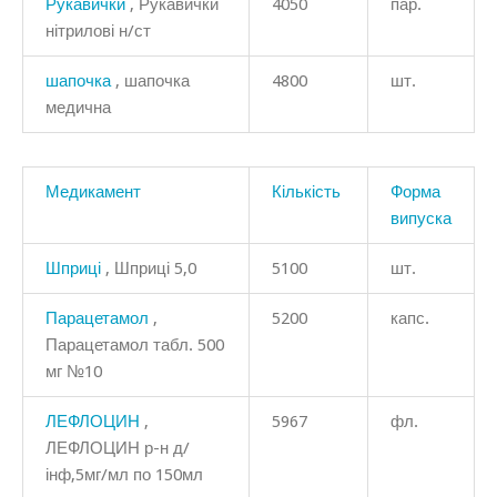
Рукавички
, Рукавички
4050
пар.
нітрилові н/ст
шапочка
, шапочка
4800
шт.
медична
Медикамент
Кількість
Форма
випуска
Шприці
, Шприці 5,0
5100
шт.
Парацетамол
,
5200
капс.
Парацетамол табл. 500
мг №10
ЛЕФЛОЦИН
,
5967
фл.
ЛЕФЛОЦИН р-н д/
інф,5мг/мл по 150мл