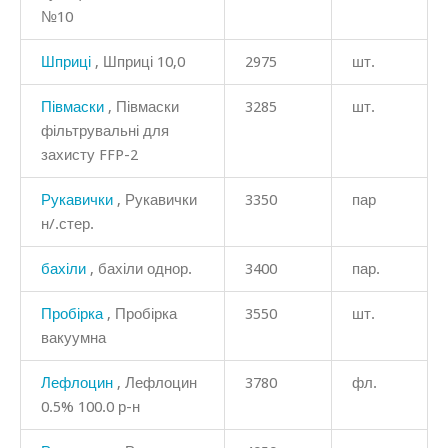
№10
Шприці
, Шприці 10,0
2975
шт.
Півмаски
, Півмаски
3285
шт.
фільтрувальні для
захисту FFP-2
Рукавички
, Рукавички
3350
пар
н/.стер.
бахіли
, бахіли однор.
3400
пар.
Пробірка
, Пробірка
3550
шт.
вакуумна
Лефлоцин
, Лефлоцин
3780
фл.
0.5% 100.0 р-н