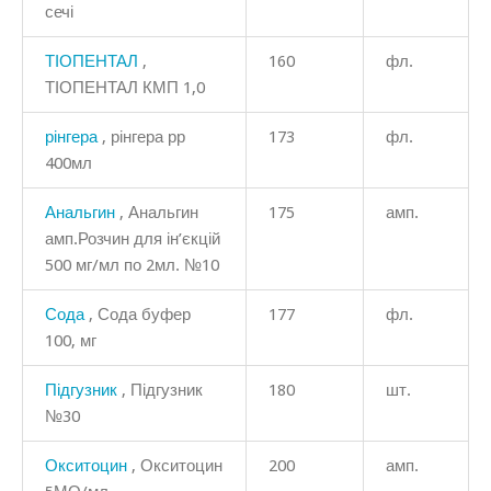
сечі
ТІОПЕНТАЛ
,
160
фл.
ТІОПЕНТАЛ КМП 1,0
рінгера
, рінгера рр
173
фл.
400мл
Анальгин
, Анальгин
175
амп.
амп.Розчин для ін’єкцій
500 мг/мл по 2мл. №10
Сода
, Сода буфер
177
фл.
100, мг
Підгузник
, Підгузник
180
шт.
№30
Окситоцин
, Окситоцин
200
амп.