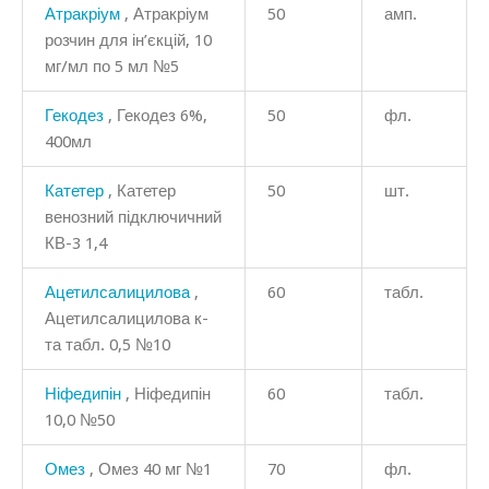
Атракріум
, Атракріум
50
амп.
розчин для ін’єкцій, 10
мг/мл по 5 мл №5
Гекодез
, Гекодез 6%,
50
фл.
400мл
Катетер
, Катетер
50
шт.
венозний підключичний
КВ-3 1,4
Ацетилсалицилова
,
60
табл.
Ацетилсалицилова к-
та табл. 0,5 №10
Ніфедипін
, Ніфедипін
60
табл.
10,0 №50
Омез
, Омез 40 мг №1
70
фл.