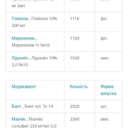
мг 2мл
Глюкоза
, Глюкоза 10%
1116
фл.
200 мл
Меропенем
,
1720
фл.
Меропенем 1г №10
Лідокаїн
, Лідокаїн 10%
1920
амп.
2,0 №10
Медикамент
Кількість
Форма
випуска
Бинт
, Бинт н/с 7х 14
2020
шт.
Магнію
, Магнію
2360
амп.
сульфат 250 мг/мл 5,0