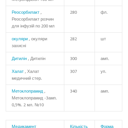
Реосорбилакт
,
280
фл.
Реосорбилакт розчин
для інфузій по 200 мл
окуляри
, окуляри
282
шт
захисні
Дитилін
, Дитилін
300
амп.
Халат
, Халат
307
уп.
медичний стер.
Метоклопрамид
,
340
амп.
Метоклопрамид -3амп.
0,5%. 2 мл. №10
Медикамент
Кількість
Форма