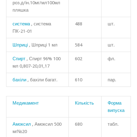
роз.д/ін.10мг/мл100мл
пляшка
система
, система
488
шт.
ПК-21-01
Шприці
, Шприці 1 мл
584
шт.
Спирт
, Спирт 96% 100
602
фл.
мл 0,807-20,01,17
бахіли
, бахіли багат.
610
пар.
Медикамент
Кількість
Форма
випуска
Амоксил
, Амоксил 500
680
табл.
мг№20