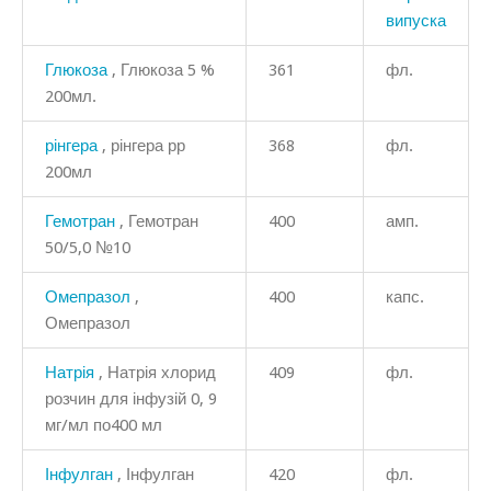
випуска
Глюкоза
, Глюкоза 5 %
361
фл.
200мл.
рінгера
, рінгера рр
368
фл.
200мл
Гемотран
, Гемотран
400
амп.
50/5,0 №10
Омепразол
,
400
капс.
Омепразол
Натрія
, Натрія хлорид
409
фл.
розчин для інфузій 0, 9
мг/мл по400 мл
Інфулган
, Інфулган
420
фл.