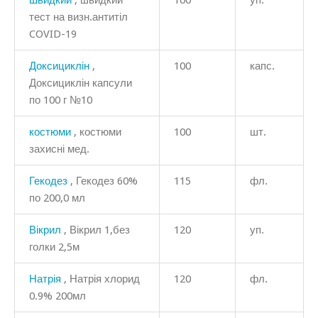
тест на визн.антитіл
COVID-19
Доксициклін
,
100
капс.
Доксициклін капсули
по 100 г №10
костюми
, костюми
100
шт.
захисні мед.
Гекодез
, Гекодез 60%
115
фл.
по 200,0 мл
Вікрил
, Вікрил 1,без
120
уп.
голки 2,5м
Натрія
, Натрія хлорид
120
фл.
0.9% 200мл