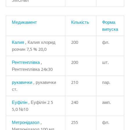
5МО/мл
Медикамент
Кількість
Форма
випуска
Калия
, Калия хлорид
200
фл.
розчин 7,5 % 20,0
Рентгенплівка
,
200
шт.
Рентгенплівка 24х30
рукавички
, рукавички
210
пар.
ст.
Еуфілін
, Еуфілін 2 5
240
амп.
5,0 №10
Метронідазол
,
255
фл.
Метронідазол 100 мл