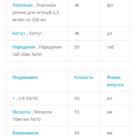
Лонгокаїн
, Лонгокаїн
46
фл
розчин для ін’єкцій 2,5
мг/мл по 200 мл
Кетгут
, Кетгут
48
шт
Ніфедипин
, Ніфедипин
50
таб
таб 20мг №50
Медикамент
Кількість
Форма
випуска
т
, т/б 50/50
50
шт
Мезатон
, Мезатон
53
ам
10мг/мл №10
Верапамила
,
60
ам