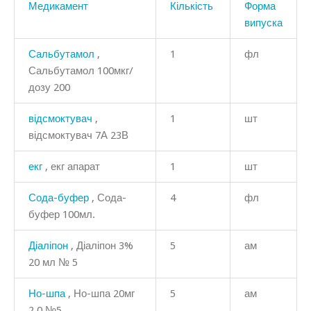
Медикамент
Кількість
Форма
випуска
Сальбутамол
,
1
фл
Сальбутамол 100мкг/
дозу 200
відсмоктувач
,
1
шт
відсмоктувач 7А 23В
екг
, екг апарат
1
шт
Сода-буфер
, Сода-
4
фл
буфер 100мл.
Діаліпон
, Діаліпон 3%
5
ам
20 мл № 5
Но-шпа
, Но-шпа 20мг
5
ам
2,0 №5