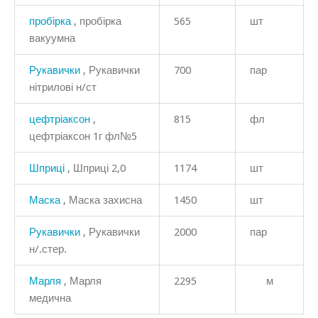
пробірка
, пробірка
565
шт
вакуумна
Рукавички
, Рукавички
700
пар
нітрилові н/ст
цефтріаксон
,
815
фл
цефтріаксон 1г фл№5
Шприці
, Шприці 2,0
1174
шт
Маска
, Маска захисна
1450
шт
Рукавички
, Рукавички
2000
пар
н/.стер.
Марля
, Марля
2295
м
медична