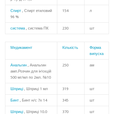
Спирт
, Спирт етиловий
154
л
96 %
система
, система ПК
230
шт
Медикамент
Кількість
Форма
випуска
Анальгин
, Анальгин
250
ам
амп.Розчин для ін’єкцій
500 мг/мл по 2мл. №10
Шприці
, Шприці 1 мл
319
шт
Бинт
, Бинт н/с 7х 14
345
шт
Шприці
, Шприці 10.0
370
шт