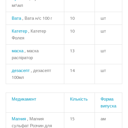
мг\мл
Вата
, Вата н/с 100 г
10
шт
Катетер
, Катетер
10
шт
Фолея
маска
, маска
13
шт
распіратор
дезасепт
, дезасепт
14
шт
100мл
Медикамент
Кількість
Форма
випуска
Магния
, Магния
15
ам
сульфат Розчин для