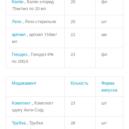
Калію
, Калію хлорид
20
фл
75мг/мл по 20 мл
Лезо
, Лезо стерильне
20
шт
арітміл
, арітміл 150мг/
22
ам
мл
Гекодез
, Гекодез 6%
23
фл
по 200,0
Медикамент
Кількість
Форма
випуска
Комплект
, Комплект
23
шт
одягу Анти Снід
Трубка
, Трубка
28
шт