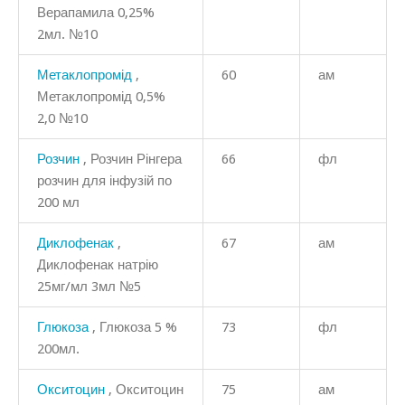
Верапамила 0,25%
2мл. №10
Метаклопромід
,
60
ам
Метаклопромід 0,5%
2,0 №10
Розчин
, Розчин Рінгера
66
фл
розчин для інфузій по
200 мл
Диклофенак
,
67
ам
Диклофенак натрію
25мг/мл 3мл №5
Глюкоза
, Глюкоза 5 %
73
фл
200мл.
Окситоцин
, Окситоцин
75
ам