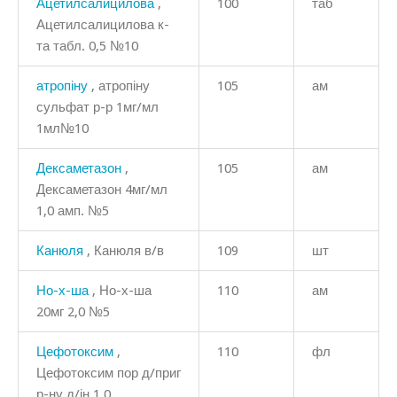
Ацетилсалицилова
,
100
таб
Ацетилсалицилова к-
та табл. 0,5 №10
атропіну
, атропіну
105
ам
сульфат р-р 1мг/мл
1мл№10
Дексаметазон
,
105
ам
Дексаметазон 4мг/мл
1,0 амп. №5
Канюля
, Канюля в/в
109
шт
Но-х-ша
, Но-х-ша
110
ам
20мг 2,0 №5
Цефотоксим
,
110
фл
Цефотоксим пор д/приг
р-ну д/ін 1,0