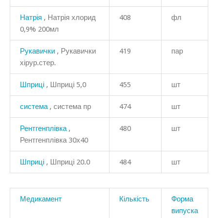
Натрія
, Натрія хлорид
408
фл
0,9% 200мл
Рукавички
, Рукавички
419
пар
хірур.стер.
Шприці
, Шприці 5,0
455
шт
система
, система пр
474
шт
Рентгенплівка
,
480
шт
Рентгенплівка 30х40
Шприці
, Шприці 20.0
484
шт
Медикамент
Кількість
Форма
випуска