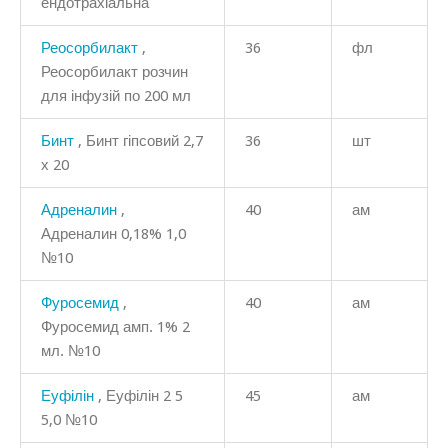
ендотрахіальна
Реосорбилакт
,
36
фл
Реосорбилакт розчин
для інфузій по 200 мл
Бинт
, Бинт гіпсовий 2,7
36
шт
х 20
Адреналин
,
40
ам
Адреналин 0,18% 1,0
№10
Фуросемид
,
40
ам
Фуросемид амп. 1% 2
мл. №10
Еуфілін
, Еуфілін 2 5
45
ам
5,0 №10