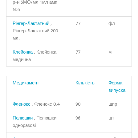
р-н 5МО/мл 1мл амп
№5
Рінгер-Лактатний
,
77
фл
Рінгер-Лактатний 200
мл.
Клейонка
, Клейонка
77
м
медична
Медикамент
Кількість
Форма
випуска
Фленокс
, Фленокс 0,4
90
шпр
Пелюшки
, Пелюшки
96
шт
одноразові