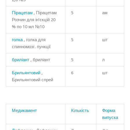
Пірацетам
, Пірацетам
5
ам
Розчин для ін’єкцій 20
% по 10 мл №10
голка
, голка для
5
шт
спинномозг. пункції
бриліант
, бриліант
5
л
Брильянтовий
,
6
шт
Брильянтовий спрей
Медикамент
Кількість
Форма
випуска