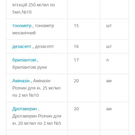
ін’єкцій 250 мг/мл по
5мл.№10
тонометр
, тонометр
15
шт
механічний
дезасепт
, дезасепт
16
шт
бриліантові
,
17
л
бриліантові руки
Аміназін
, Аміназін
20
ам
Розчин для ін. 25 мг/мл
по 2 мл №10
Дротаверин
,
20
ам
Дротаверин Розчин для
ін. 20 мг/мл по 2 мл №5