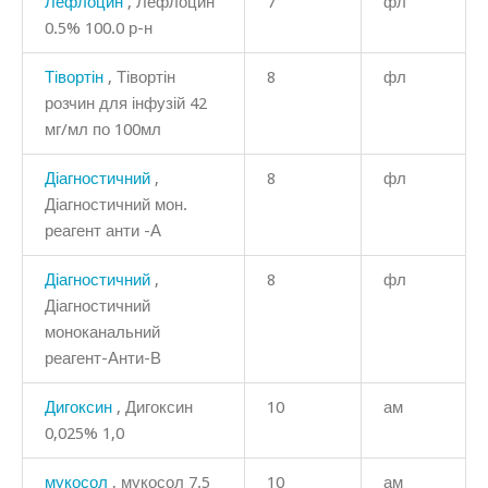
Лефлоцин
, Лефлоцин
7
фл
0.5% 100.0 р-н
Тівортін
, Тівортін
8
фл
розчин для інфузій 42
мг/мл по 100мл
Діагностичний
,
8
фл
Діагностичний мон.
реагент анти -А
Діагностичний
,
8
фл
Діагностичний
моноканальний
реагент-Анти-В
Дигоксин
, Дигоксин
10
ам
0,025% 1,0
мукосол
, мукосол 7.5
10
ам