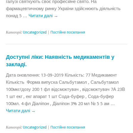
галузі святкують своє професійне свято. На
фармацевтичному ринку України здійснюють діяльність
понад 5 …
Читати далі
→
Категорії:
Uncategorized
|
Постійне посилання
Доступні ліки: Наявність медикаментів у
закладі.
Дата оновлення: 13-09-2019 Кількість: 77 Медикамент
Кількість Форма випуска Сальбутамол , Сальбутамол
100мкг/дозу 200 1 фл відсмоктувач , відсмоктувач 7А 23В
1 шт екг , екг апарат 1 шт Сода-буфер , Сода-буфер
100мл. 4 фл Діаліпон , Діаліпон 3% 20 мл № 5 5 ам …
Читати далі
→
Категорії:
Uncategorized
|
Постійне посилання