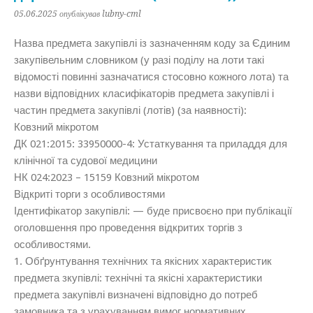
05.06.2025
опублікував lubny-cml
Назва предмета закупівлі із зазначенням коду за Єдиним
закупівельним словником (у разі поділу на лоти такі
відомості повинні зазначатися стосовно кожного лота) та
назви відповідних класифікаторів предмета закупівлі і
частин предмета закупівлі (лотів) (за наявності):
Ковзний мікротом
ДК 021:2015: 33950000-4: Устаткування та приладдя для
клінічної та судової медицини
НК 024:2023 – 15159 Ковзний мікротом
Відкриті торги з особливостями
Ідентифікатор закупівлі: — буде присвоєно при публікації
оголовшення про проведення відкритих торгів з
особливостями.
1. Обґрунтування технічних та якісних характеристик
предмета зкупівлі: технічні та якісні характеристики
предмета закупівлі визначені відповідно до потреб
замовника та з урахуванням вимог нормативних