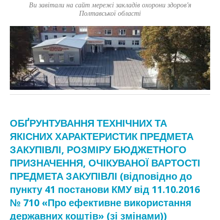
Ви завітали на сайт мережі закладів охорони здоров'я
Полтавської області
ОБҐРУНТУВАННЯ ТЕХНІЧНИХ ТА
ЯКІСНИХ ХАРАКТЕРИСТИК ПРЕДМЕТА
ЗАКУПІВЛІ, РОЗМІРУ БЮДЖЕТНОГО
ПРИЗНАЧЕННЯ, ОЧІКУВАНОЇ ВАРТОСТІ
ПРЕДМЕТА ЗАКУПІВЛІ (відповідно до
пункту 41 постанови КМУ від 11.10.2016
№ 710 «Про ефективне використання
державних коштів» (зі змінами))