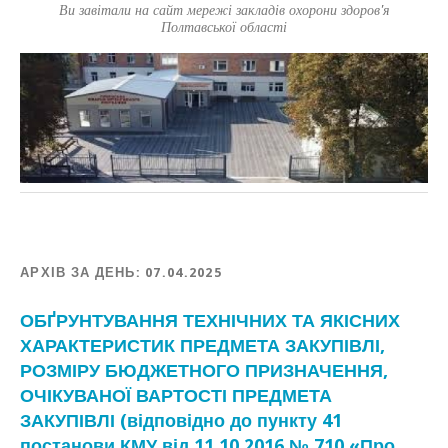
Ви завітали на сайт мережі закладів охорони здоров'я
Полтавської області
АРХІВ ЗА ДЕНЬ:
07.04.2025
ОБҐРУНТУВАННЯ ТЕХНІЧНИХ ТА ЯКІСНИХ
ХАРАКТЕРИСТИК ПРЕДМЕТА ЗАКУПІВЛІ,
РОЗМІРУ БЮДЖЕТНОГО ПРИЗНАЧЕННЯ,
ОЧІКУВАНОЇ ВАРТОСТІ ПРЕДМЕТА
ЗАКУПІВЛІ (відповідно до пункту 41
постанови КМУ від 11.10.2016 № 710 «Про