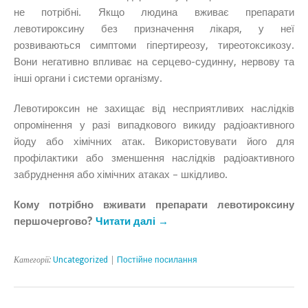
не потрібні. Якщо людина вживає препарати
левотироксину без призначення лікаря, у неї
розвиваються симптоми гіпертиреозу, тиреотоксикозу.
Вони негативно впливає на серцево-судинну, нервову та
інші органи і системи організму.
Левотироксин не захищає від несприятливих наслідків
опромінення у разі випадкового викиду радіоактивного
йоду або хімічних атак. Використовувати його для
профілактики або зменшення наслідків радіоактивного
забруднення або хімічних атаках – шкідливо.
Кому потрібно вживати препарати левотироксину
першочергово?
Читати далі →
Категорії:
Uncategorized
|
Постійне посилання