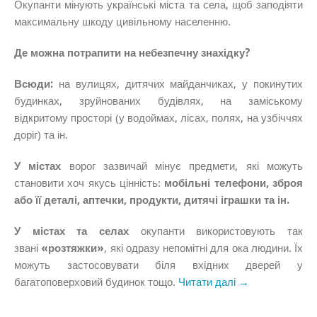
Окупанти мінують українські міста та села, щоб заподіяти
максимальну шкоду цивільному населенню.
Де можна потрапити на небезпечну знахідку?
Всюди:
на вулицях, дитячих майданчиках, у покинутих
будинках, зруйнованих будівлях, на заміському
відкритому просторі (у водоймах, лісах, полях, на узбіччях
доріг) та ін.
У містах
ворог зазвичай мінує предмети, які можуть
становити хоч якусь цінність:
мобільні телефони, зброя
або її деталі, аптечки, продукти, дитячі іграшки та ін.
У містах та селах
окупанти використовують так
звані
«розтяжки»
, які одразу непомітні для ока людини. Їх
можуть застосовувати біля вхідних дверей у
багатоповерховий будинок тощо.
Читати далі →