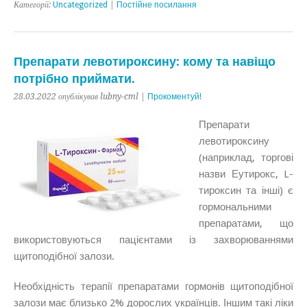
Категорії:
Uncategorized
|
Постійне посилання
Препарати левотироксину: кому та навіщо
потрібно приймати.
28.03.2022 опублікував lubny-cml |
Прокоментуй!
Препарати
левотироксину
(наприклад, торгові
назви Еутирокс, L-
тироксин та інші) є
гормональними
препаратами, що
використовуються пацієнтами із захворюваннями
щитоподібної залози.
Необхідність терапії препаратами гормонів щитоподібної
залози має близько 2% дорослих українців. Іншим такі ліки