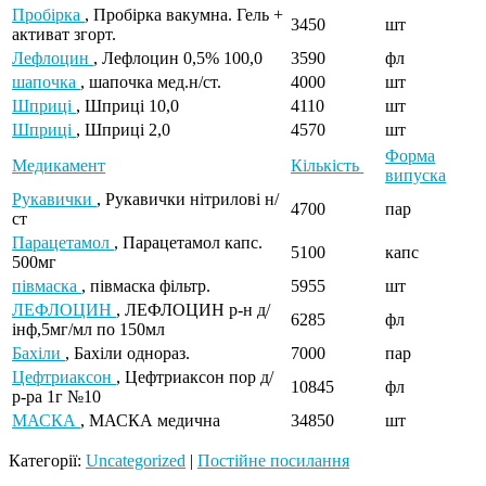
Пробірка
, Пробірка вакумна. Гель +
3450
шт
активат згорт.
Лефлоцин
, Лефлоцин 0,5% 100,0
3590
фл
шапочка
, шапочка мед.н/ст.
4000
шт
Шприці
, Шприці 10,0
4110
шт
Шприці
, Шприці 2,0
4570
шт
Форма
Медикамент
Кількість
випуска
Рукавички
, Рукавички нітрилові н/
4700
пар
ст
Парацетамол
, Парацетамол капс.
5100
капс
500мг
півмаска
, півмаска фільтр.
5955
шт
ЛЕФЛОЦИН
, ЛЕФЛОЦИН р-н д/
6285
фл
інф,5мг/мл по 150мл
Бахіли
, Бахіли однораз.
7000
пар
Цефтриаксон
, Цефтриаксон пор д/
10845
фл
р-ра 1г №10
МАСКА
, МАСКА медична
34850
шт
Категорії:
Uncategorized
|
Постійне посилання