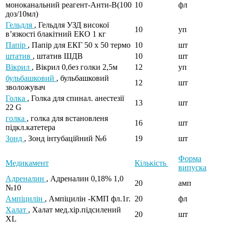
моноканальний реагент-Анти-В(100
10
фл
доз/10мл)
Гельдля
, Гельдля УЗД високої
10
уп
в’язкості блакітний ЕКО 1 кг
Папір
, Папір для ЕКГ 50 х 50 термо
10
шт
штатив
, штатив ШДВ
10
шт
Вікрил
, Вікрил 0,без голки 2,5м
12
уп
бульбашковий
, бульбашковий
12
шт
зволожувач
Голка
, Голка для спинал. анестезії
13
шт
22 G
голка
, голка для встановленя
16
шт
підкл.катетера
Зонд
, Зонд інтубаційний №6
19
шт
Форма
Медикамент
Кількість
випуска
Адреналин
, Адреналин 0,18% 1,0
20
амп
№10
Ампіцилін
, Ампіцилін -КМП фл.1г.
20
фл
Халат
, Халат мед.хір.підсилений
20
шт
ХL