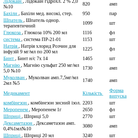
Лідокаїн
, Лідокаїн гідрохл. 2 % 2,0
820
амп
№10
Бахіли
, Бахіли мед. високі, стер.
950
пар
Шпатель
, Шпатель однор.
1099
шт
терапевтичний
Глюкоза
, Глюкоза 10% 200 мл
1116
фл
система
, система ПР-21-01
1153
шт
Натрія
, Натрія хлорид Розчин для
1225
фл
інфузій 9 мг/мл по 200 мл
Бинт
, Бинт н/с 7х 14
1465
шт
Магнію
, Магнію сульфат 250 мг/мл
1730
амп
5,0 №10
Муколван
, Муколван амп.7,5мг/мл
1740
амп
2мл №5
Форма
Медикамент
Кількість
випуска
комбінезон
, комбінезон зисний ізол.
2203
шт
Меропенем
, Меропенем 1г
2650
фл
Шприці
, Шприці 5,0
2770
шт
Дексаметазон
, Дексаметазон амп.
3080
амп
0,4%1мл№10
Шприці
, Шприці 20 мл
3240
шт