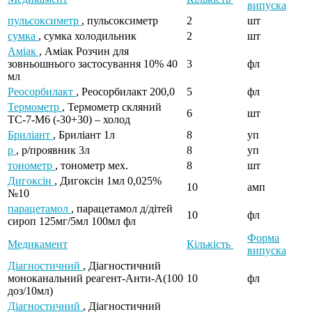
випуска
пульсоксиметр
, пульсоксиметр
2
шт
сумка
, сумка холодильник
2
шт
Аміак
, Аміак Розчин для
зовньошнього застосування 10% 40
3
фл
мл
Реосорбилакт
, Реосорбилакт 200,0
5
фл
Термометр
, Термометр скляний
6
шт
ТС-7-М6 (-30+30) – холод
Бриліант
, Бриліант 1л
8
уп
р
, р/проявник 3л
8
уп
тонометр
, тонометр мех.
8
шт
Дигоксін
, Дигоксін 1мл 0,025%
10
амп
№10
парацетамол
, парацетамол д/дітей
10
фл
сироп 125мг/5мл 100мл фл
Форма
Медикамент
Кількість
випуска
Діагностичний
, Діагностичний
моноканальний реагент-Анти-А(100
10
фл
доз/10мл)
Діагностичний
, Діагностичний