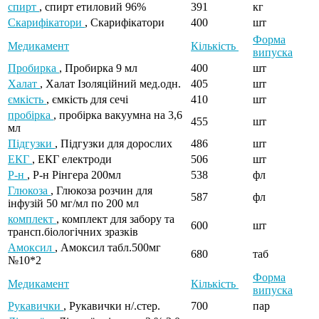
спирт
, спирт етиловий 96%
391
кг
Скарифікатори
, Скарифікатори
400
шт
Форма
Медикамент
Кількість
випуска
Пробирка
, Пробирка 9 мл
400
шт
Халат
, Халат Ізоляційний мед.одн.
405
шт
ємкість
, ємкість для сечі
410
шт
пробірка
, пробірка вакуумна на 3,6
455
шт
мл
Підгузки
, Підгузки для дорослих
486
шт
ЕКГ
, ЕКГ електроди
506
шт
Р-н
, Р-н Рінгера 200мл
538
фл
Глюкоза
, Глюкоза розчин для
587
фл
інфузій 50 мг/мл по 200 мл
комплект
, комплект для забору та
600
шт
трансп.біологічних зразків
Амоксил
, Амоксил табл.500мг
680
таб
№10*2
Форма
Медикамент
Кількість
випуска
Рукавички
, Рукавички н/.стер.
700
пар