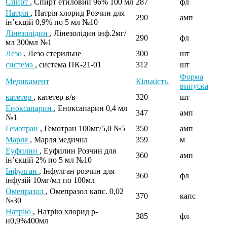
Спирт
, Спирт етиловий 96% 100 мл
287
фл
Натрія
, Натрія хлорид Розчин для
290
амп
ін’єкцій 0,9% по 5 мл №10
Лінезолідин
, Лінезолідин інф.2мг/
290
фл
мл 300мл №1
Лезо
, Лезо стерильне
300
шт
система
, система ПК-21-01
312
шт
Форма
Медикамент
Кількість
випуска
катетер
, катетер в/в
320
шт
Еноксапарин
, Еноксапарин 0,4 мл
347
амп
№1
Гемотран
, Гемотран 100мг/5,0 №5
350
амп
Марля
, Марля медична
359
м
Еуфилин
, Еуфилин Розчин для
360
амп
ін’єкцій 2% по 5 мл №10
Інфулган
, Інфулган розчин для
360
фл
інфузій 10мг/мл по 100мл
Омепразол
, Омепразол капс. 0,02
370
капс
№30
Натрію
, Натрію хлорид р-
385
фл
н0,9%400мл