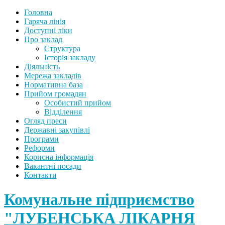
Головна
Гаряча лінія
Доступні ліки
Про заклад
Структура
Історія закладу
Діяльність
Мережа закладів
Нормативна база
Прийом громадян
Особистий прийом
Відділення
Огляд преси
Державні закупівлі
Програми
Реформи
Корисна інформація
Вакантні посади
Контакти
Комунальне підприємство
"ЛУБЕНСЬКА ЛІКАРНЯ