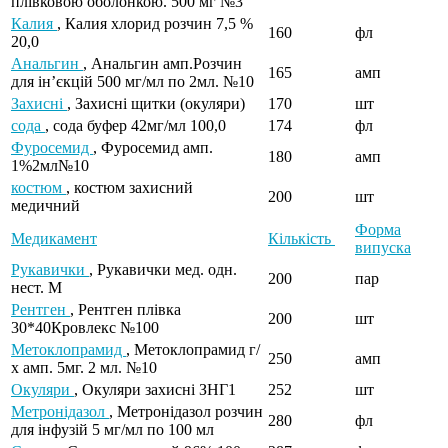
плівковою оболонкою. 500 мг №3
Калия
, Калия хлорид розчин 7,5 %
160
фл
20,0
Анальгин
, Анальгин амп.Розчин
165
амп
для ін’єкцій 500 мг/мл по 2мл. №10
Захисні
, Захисні щитки (окуляри)
170
шт
сода
, сода буфер 42мг/мл 100,0
174
фл
Фуросемид
, Фуросемид амп.
180
амп
1%2мл№10
костюм
, костюм захисний
200
шт
медичний
Форма
Медикамент
Кількість
випуска
Рукавички
, Рукавички мед. одн.
200
пар
нест. М
Рентген
, Рентген плівка
200
шт
30*40Кровлекс №100
Метоклопрамид
, Метоклопрамид г/
250
амп
х амп. 5мг. 2 мл. №10
Окуляри
, Окуляри захисні ЗНГ1
252
шт
Метронідазол
, Метронідазол розчин
280
фл
для інфузій 5 мг/мл по 100 мл