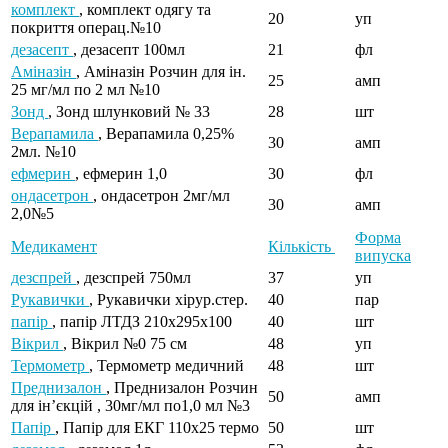
комплект
, комплект одягу та
20
уп
покриття операц.№10
дезасепт
, дезасепт 100мл
21
фл
Аміназін
, Аміназін Розчин для ін.
25
амп
25 мг/мл по 2 мл №10
Зонд
, Зонд шлунковий № 33
28
шт
Верапамила
, Верапамила 0,25%
30
амп
2мл. №10
ефмерин
, ефмерин 1,0
30
фл
ондасетрон
, ондасетрон 2мг/мл
30
амп
2,0№5
Форма
Медикамент
Кількість
випуска
дезспрей
, дезспрей 750мл
37
уп
Рукавички
, Рукавички хірур.стер.
40
пар
папір
, папір ЛТДЗ 210х295х100
40
шт
Вікрил
, Вікрил №0 75 см
48
уп
Термометр
, Термометр медичний
48
шт
Преднизалон
, Преднизалон Розчин
50
амп
для ін’єкцій , 30мг/мл по1,0 мл №3
Папір
, Папір для ЕКГ 110х25 термо
50
шт