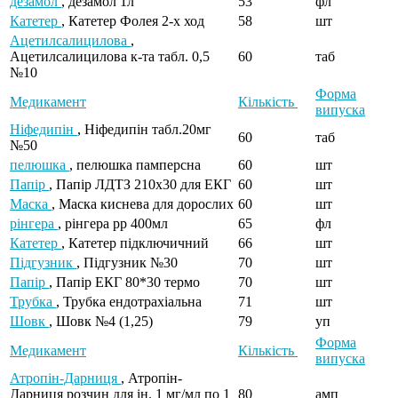
дезамол
, дезамол 1л
53
фл
Катетер
, Катетер Фолея 2-х ход
58
шт
Ацетилсалицилова
,
Ацетилсалицилова к-та табл. 0,5
60
таб
№10
Форма
Медикамент
Кількість
випуска
Ніфедипін
, Ніфедипін табл.20мг
60
таб
№50
пелюшка
, пелюшка памперсна
60
шт
Папір
, Папір ЛДТЗ 210х30 для ЕКГ
60
шт
Маска
, Маска киснева для дорослих
60
шт
рінгера
, рінгера рр 400мл
65
фл
Катетер
, Катетер підключичний
66
шт
Підгузник
, Підгузник №30
70
шт
Папір
, Папір ЕКГ 80*30 термо
70
шт
Трубка
, Трубка ендотрахіальна
71
шт
Шовк
, Шовк №4 (1,25)
79
уп
Форма
Медикамент
Кількість
випуска
Атропін-Дарниця
, Атропін-
Дарниця розчин для ін. 1 мг/мл по 1
80
амп