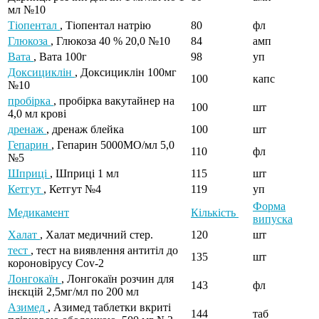
мл №10
Тіопентал
, Тіопентал натрію
80
фл
Глюкоза
, Глюкоза 40 % 20,0 №10
84
амп
Вата
, Вата 100г
98
уп
Доксициклін
, Доксициклін 100мг
100
капс
№10
пробірка
, пробірка вакутайнер на
100
шт
4,0 мл крові
дренаж
, дренаж блейка
100
шт
Гепарин
, Гепарин 5000МО/мл 5,0
110
фл
№5
Шприці
, Шприці 1 мл
115
шт
Кетгут
, Кетгут №4
119
уп
Форма
Медикамент
Кількість
випуска
Халат
, Халат медичний стер.
120
шт
тест
, тест на виявлення антитіл до
135
шт
короновірусу Cov-2
Лонгокаїн
, Лонгокаїн розчин для
143
фл
інєкцій 2,5мг/мл по 200 мл
Азимед
, Азимед таблетки вкриті
144
таб