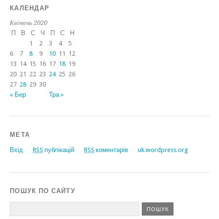
КАЛЕНДАР
Квітень 2020
П
В
С
Ч
П
С
Н
1
2
3
4
5
6
7
8
9
10
11
12
13
14
15
16
17
18
19
20
21
22
23
24
25
26
27
28
29
30
« Бер
Тра »
МЕТА
Вхід
RSS
публікацій
RSS
коментарів
uk.wordpress.org
ПОШУК ПО САЙТУ