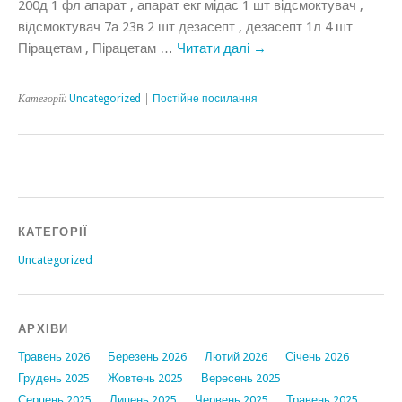
200д 1 фл апарат , апарат екг мідас 1 шт відсмоктувач ,
відсмоктувач 7а 23в 2 шт дезасепт , дезасепт 1л 4 шт
Пірацетам , Пірацетам …
Читати далі
→
Категорії:
Uncategorized
|
Постійне посилання
КАТЕГОРІЇ
Uncategorized
АРХІВИ
Травень 2026
Березень 2026
Лютий 2026
Січень 2026
Грудень 2025
Жовтень 2025
Вересень 2025
Серпень 2025
Липень 2025
Червень 2025
Травень 2025