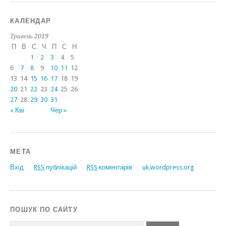
КАЛЕНДАР
Травень 2019
П
В
С
Ч
П
С
Н
1
2
3
4
5
6
7
8
9
10
11
12
13
14
15
16
17
18
19
20
21
22
23
24
25
26
27
28
29
30
31
« Кві
Чер »
МЕТА
Вхід
RSS
публікацій
RSS
коментарів
uk.wordpress.org
ПОШУК ПО САЙТУ