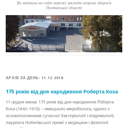
Ви завітали на сайт мережі закладів охорони здоров'я
Полтавської області
АРХІВ ЗА ДЕНЬ:
11.12.2018
175 рокiв вiд дня народження Роберта Коха
11 грудня минає 175 років від дня народження Роберта
Коха (1843–1910) – німецького мікробіолога, одного з
основоположників сучасної бактеріології і епідеміології,
лауреата Нобелівської премії з медицини і фізіології