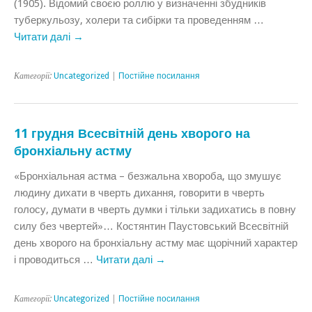
(1905). Відомий своєю роллю у визначенні збудників
туберкульозу, холери та сибірки та проведенням …
Читати далі
→
Категорії:
Uncategorized
|
Постійне посилання
11 грудня Всесвітній день хворого на
бронхіальну астму
«Бронхіальная астма – безжальна хвороба, що змушує
людину дихати в чверть дихання, говорити в чверть
голосу, думати в чверть думки і тільки задихатись в повну
силу без чвертей»… Костянтин Паустовський Всесвітній
день хворого на бронхіальну астму має щорічний характер
і проводиться …
Читати далі
→
Категорії:
Uncategorized
|
Постійне посилання