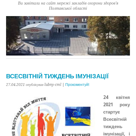
Ви завітали на сайт мережі закладів охорони здоров'я
Полтавської області
ВСЕСВІТНІЙ ТИЖДЕНЬ ІМУНІЗАЦІЇ
27.04.2021
опублікував lubny-cml
|
Прокоментуй!
24 квітня
2021 року
стартує
Всесвітній
тиждень
імунізації, і